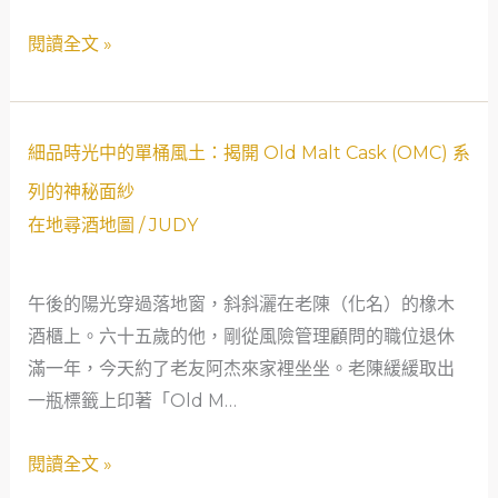
嗎？
麥
閱讀全文 »
高
（Big
Peat）」
屬
細
細品時光中的單桶風土：揭開 Old Malt Cask (OMC) 系
於
品
列的神秘面紗
哪
時
在地尋酒地圖
/
JUDY
種
光
威
中
士
午後的陽光穿過落地窗，斜斜灑在老陳（化名）的橡木
的
忌？
酒櫃上。六十五歲的他，剛從風險管理顧問的職位退休
單
老
滿一年，今天約了老友阿杰來家裡坐坐。老陳緩緩取出
桶
店
一瓶標籤上印著「Old M…
風
員
土：
閱讀全文 »
的
揭
艾