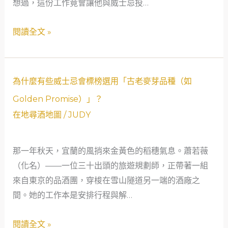
想過，這份工作竟會讓他與威士忌投…
麼
與
算？
感
閱讀全文 »
性：
OB
限
量
為
為什麼有些威士忌會標榜選用「古老麥芽品種（如
款
什
Golden Promise）」？
vs
麼
在地尋酒地圖
/
JUDY
IB
有
稀
些
有
那一年秋天，宜蘭的風捎來金黃色的稻穗氣息。蕭若薇
威
單
（化名）——一位三十出頭的旅遊規劃師，正帶著一組
士
桶
來自東京的品酒團，穿梭在雪山隧道另一端的酒廠之
忌
——
間。她的工作本是安排行程與解…
會
一
標
閱讀全文 »
位
榜