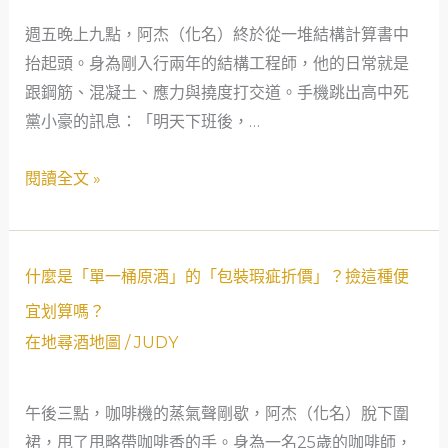
味
週五晚上九點，阿杰（化名）終於從一堆結構計算書中
輪
抬起頭。身為剛入行兩年的結構工程師，他的日常就是
上
跟鋼筋、混凝土、應力與撓度打交道。手機跳出高中死
的
黨小豪的訊息：「明天下班後，…
「泥
土、
閱讀全文 »
皮
革、
馬
鞍」
什
什麼是「單一桶原酒」的「包裝瑕疵折價」？撿這種便
到
麼
宜划算嗎？
底
是
在地尋酒地圖
/
JUDY
是
「單
好
一
是
午後三點，咖啡機的蒸氣聲剛歇，阿杰（化名）脫下圍
桶
壞？
裙，甩了甩略帶咖啡香的手。身為一名25歲的咖啡師，
原