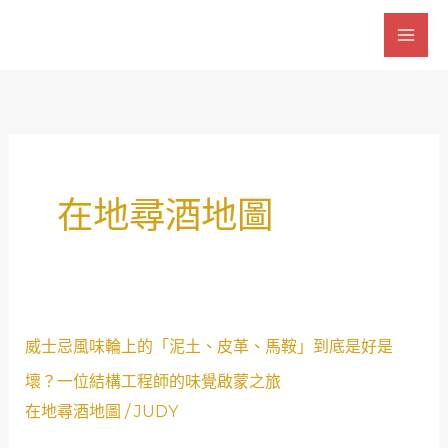
跳
至
主
要
內
容
在地尋酒地圖
威
威士忌風味輪上的「泥土、皮革、馬鞍」到底是好是
士
壞？一位結構工程師的味覺啟蒙之旅
忌
在地尋酒地圖
/
JUDY
風