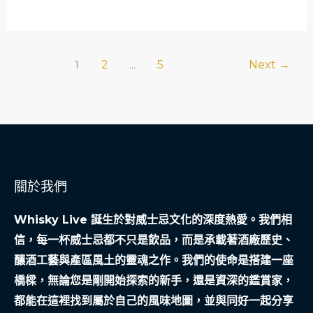
清
選
潔
用
工
「古
2
5
Next
→
1
...
的
老
啟
麥
發
芽
品
種
（如
關於我們
Golden
Promise）」？
Whisky Live 誕生於對威士忌文化的深度熱愛。我們相
信，每一杯威士忌都不只是飲品，而是承載著酒廠歷史、
釀酒工藝與產區風土的靈魂之作。我們的使命是搭建一座
橋樑，無論您是剛開始探索的新手，還是資深的鑑賞家，
都能在這裡找到屬於自己的風味地圖，並與同好一起分享