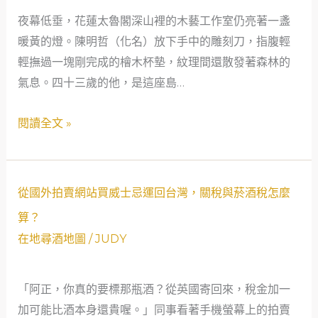
學
則？
輸
夜幕低垂，花蓮太魯閣深山裡的木藝工作室仍亮著一盞
——
入
暖黃的燈。陳明哲（化名）放下手中的雕刻刀，指腹輕
從
的
輕撫過一塊剛完成的檜木杯墊，紋理間還散發著森林的
一
IB
氣息。四十三歲的他，是這座島…
杯
威
威
士
閱讀全文 »
士
忌，
忌，
如
看
果
從
見
發
從國外拍賣網站買威士忌運回台灣，關稅與菸酒稅怎麼
國
法
現
算？
外
規
變
在地尋酒地圖
/
JUDY
拍
與
質
賣
品
可
「阿正，你真的要標那瓶酒？從英國寄回來，稅金加一
網
飲
以
加可能比酒本身還貴喔。」同事看著手機螢幕上的拍賣
站
的
退