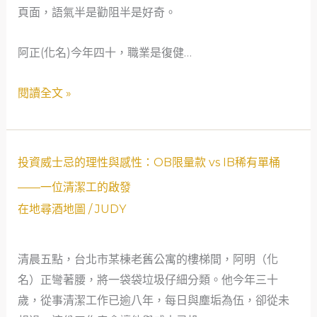
頁面，語氣半是勸阻半是好奇。
買
溫
換
威
柔
嗎？
阿正(化名)今年四十，職業是復健…
士
界
忌
線
閱讀全文 »
運
回
台
灣，
投
投資威士忌的理性與感性：OB限量款 vs IB稀有單桶
關
資
——一位清潔工的啟發
稅
威
在地尋酒地圖
/
JUDY
與
士
菸
忌
清晨五點，台北市某棟老舊公寓的樓梯間，阿明（化
酒
的
名）正彎著腰，將一袋袋垃圾仔細分類。他今年三十
稅
理
歲，從事清潔工作已逾八年，每日與塵垢為伍，卻從未
怎
性