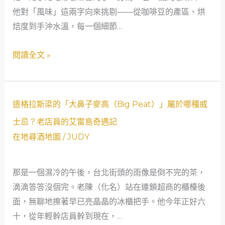
一
他對「風味」這兩字向來挑剔——從咖啡豆的產區、烘
酒」
位
焙度到手沖水溫，每一個細節…
的
結
「包
閱讀全文 »
構
裝
工
瑕
程
疵
師
折
道
道格拉斯梁的「大鼻子麥高（Big Peat）」屬於哪種威
的
價」？
格
士忌？老店員的艾雷島奇遇記
味
撿
拉
在地尋酒地圖
/
JUDY
覺
這
斯
啟
種
梁
蒙
便
那是一個濕冷的午後，台北街頭的雨像是倒不完的茶，
的
之
宜
滴滴答答沒個完。老陳（化名）站在連鎖超商的櫃檯後
「大
旅
划
面，無聊地擦著早已亮晶晶的冰櫃把手。他今年正好六
鼻
算
十，從年輕幹店員幹到現在，…
子