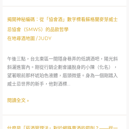
開
雷
Old
島
Malt
揭
揭開神秘編碼：從「協會酒」數字標看蘇格蘭麥芽威士
奇
Cask
開
忌協會（SMWS）的品飲哲學
遇
(OMC)
神
在地尋酒地圖
/
JUDY
記
系
秘
列
編
的
午後三點，台北東區一間隱身巷弄的低調酒吧，陽光斜
碼：
神
斜灑進窗內。剛從行銷企劃會議脫身的小陳（化名），
從
秘
望著眼前那杯琥珀色液體，眉頭微蹙。身為一個剛踏入
「協
面
威士忌世界的新手，他對酒標…
會
紗
酒」
閱讀全文 »
數
字
標
看
什
什麼是「菸酒管理法」對於網路賣酒的罰則？——從一