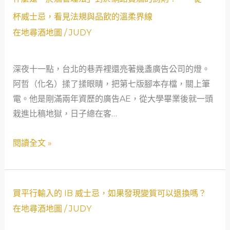
蘇
麼
杯威士忌，看見法規與品飲的溫柔界線
格
是
在地尋酒地圖
/
JUDY
蘭
「菸
麥
酒
芽
深夜十一點，台北的巷弄裡還亮著幾盞廣告公司的燈。
管
威
阿哲（化名）揉了揉眼睛，把第七版腳本存檔，關上筆
理
士
電。他是剛滿兩年資歷的廣告AE，從大學畢業後就一頭
法」
忌
栽進比稿地獄，日子總在客…
對
協
於
閱讀全文 »
會
網
（SMWS）
路
的
賣
品
酒
買
買平行輸入的 IB 威士忌，如果發現變質可以退換嗎？
飲
的
平
在地尋酒地圖
/
JUDY
哲
罰
行