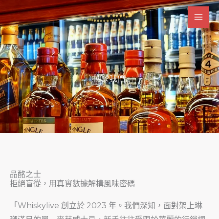
跳
至
主
要
內
容
關於我們
品酩之士
拒絕盲從，用真實數據解構風味密碼
「Whiskylive 創立於 2023 年。我們深知，面對架上琳