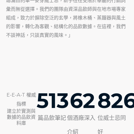
瑯滿目的單一麥芽威士忌，新手往往受限於華麗的行銷詞
彙而無從選擇。我們的團隊由資深品飲師與在地市場專家
組成，致力於摒除空泛的玄學，將橡木桶、蒸餾器與風土
的影響，轉化為客觀、結構化的品飲數據。在這裡，我們
不談神話，只談真實的風味。」
513
62
82
E-E-A-T 權威
指標
建立於實測與
數據的品飲資
篇品飲筆記
個酒廠深入
位威士忌同
料庫
介紹
好