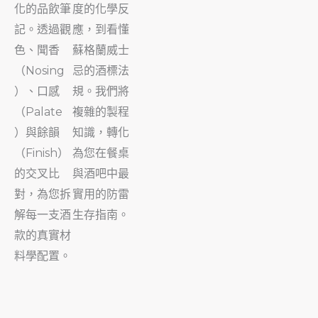
化的品飲筆
度的化學反
記。透過觀
應，到看懂
色、聞香
蘇格蘭威士
（Nosing
忌的酒標法
）、口感
規。我們將
（Palate
複雜的製程
）與餘韻
知識，轉化
（Finish）
為您在餐桌
的交叉比
與酒吧中最
對，為您拆
實用的防雷
解每一支酒
生存指南。
款的真實材
料學配置。