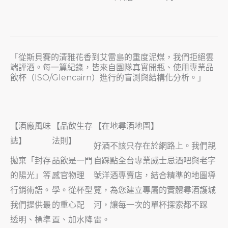
「從斯貝賽的清雅花香到艾雷島的重度泥煤，我們拒絕雲
端評酒。每一篇紀錄，皆來自團隊真實開瓶、使用專業品
飲杯（ISO/Glencairn）進行的盲測與結構化分析。」
【酒廠風味
【品飲生存
【在地尋酒地圖】
誌】
法則】
好酒不該只存在於網路上。我們親
拋棄「封存
品飲是一門
自踩點全台專業威士忌酒吧與老字
的陽光」等
感官物理
號洋酒專賣店，結合精準的地圖導
行銷術語。
學。從杯型
覽，為您建立專屬的實體尋酒護城
我們提供最
的重心配
河，讓每一次的單杯探索都不踩
透明、標準
置、加水降
雷。