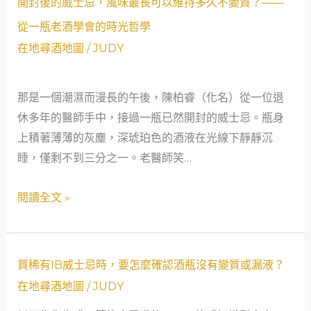
開封後的威士忌，風味最長可以維持多久不變質？——
來
封
從一瓶老酒學會的時光哲學
跟
後
在地尋酒地圖
/
JUDY
現
的
在
威
的
那是一個潮濕而漫長的午後，陳柏睿（化名）從一位退
士
很
休多年的醫師手中，接過一瓶已然開封的威士忌。瓶身
忌，
不
上積著薄薄的灰塵，深琥珀色的酒液在光線下靜靜沉
風
一
睡，僅剩不到三分之一。老醫師笑…
味
樣？
最
閱讀全文 »
長
可
以
維
買
買稀有IB威士忌時，要怎麼確認酒瓶沒有變質或漏液？
持
稀
在地尋酒地圖
/
JUDY
多
有