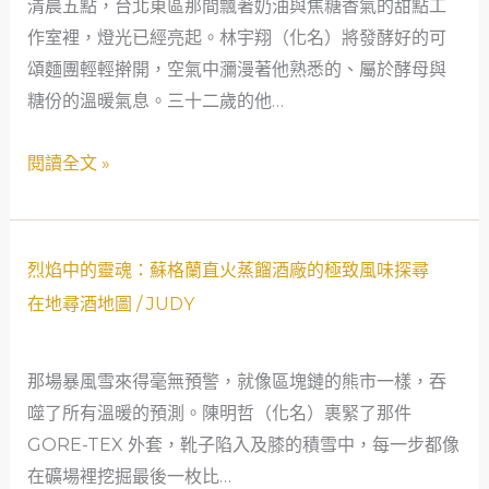
清晨五點，台北東區那間飄著奶油與焦糖香氣的甜點工
佩
作室裡，燈光已經亮起。林宇翔（化名）將發酵好的可
賽
頌麵團輕輕擀開，空氣中瀰漫著他熟悉的、屬於酵母與
的
糖份的溫暖氣息。三十二歲的他…
界
線
閱讀全文 »
在
哪
裡？
——
烈
烈焰中的靈魂：蘇格蘭直火蒸餾酒廠的極致風味探尋
從
焰
在地尋酒地圖
/
JUDY
甜
中
點
的
那場暴風雪來得毫無預警，就像區塊鏈的熊市一樣，吞
師
靈
噬了所有溫暖的預測。陳明哲（化名）裹緊了那件
的
魂：
GORE-TEX 外套，靴子陷入及膝的積雪中，每一步都像
風
蘇
在礦場裡挖掘最後一枚比…
味
格