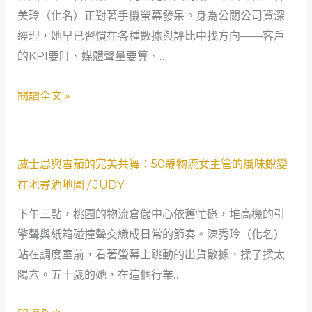
美玲（化名）正對著手機螢幕發呆。身為公關公司資深
忌
學
或
經理，她早已習慣在各種數據與評比中找方向——客戶
評
漏
的KPI要盯、媒體聲量要算、…
分
液？
真
閱讀全文 »
的
準
嗎？
從
威
威士忌與雪茄的完美共舞：50歲物流女主管的風味蛻變
一
士
在地尋酒地圖
/
JUDY
場
忌
下午三點，桃園的物流倉儲中心依舊忙碌，堆高機的引
品
與
擎聲與紙箱碰撞聲交織成日常的節奏。陳秀玲（化名）
酒
雪
站在調度室前，看著螢幕上跳動的出貨數據，揉了揉太
會
茄
陽穴。五十歲的她，在這個行業…
的
的
奇
完