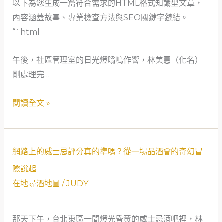
以下為您生成一篇符合需求的HTML格式知識型文章，
久
IB
內容涵蓋故事、專業檢查方法與SEO關鍵字鏈結。
不
威
“`html
變
士
質？
忌
午後，社區管理室的日光燈嗡鳴作響，林美惠（化名）
——
時，
剛處理完…
從
要
一
怎
閱讀全文 »
瓶
麼
老
確
酒
認
網
學
酒
網路上的威士忌評分真的準嗎？從一場品酒會的奇幻冒
路
會
瓶
險說起
上
的
沒
在地尋酒地圖
/
JUDY
的
時
有
威
光
變
那天下午，台北東區一間燈光昏黃的威士忌酒吧裡，林
士
哲
質