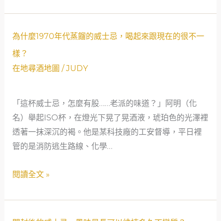
什
麼
老
為
為什麼1970年代蒸餾的威士忌，喝起來跟現在的很不一
酒
什
樣？
廠
麼
在地尋酒地圖
/
JUDY
的
1970
「火
年
烤」
「這杯威士忌，怎麼有股……老派的味道？」阿明（化
代
滋
名）舉起ISO杯，在燈光下晃了晃酒液，琥珀色的光澤裡
蒸
味
透著一抹深沉的褐。他是某科技廠的工安督導，平日裡
餾
越
管的是消防逃生路線、化學…
的
來
威
閱讀全文 »
越
士
少
忌，
見？
喝
起
開