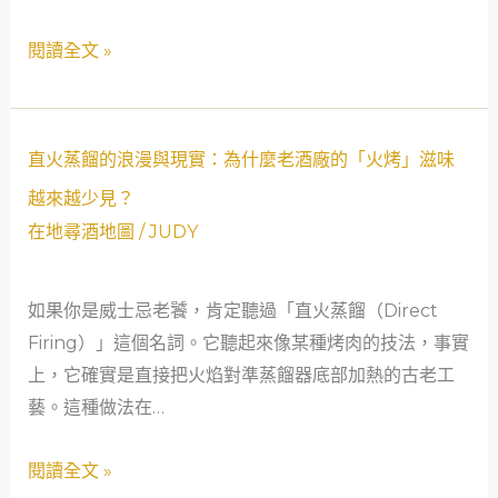
探
蘭
閱讀全文 »
索，
直
走
火
進
蒸
直
威
餾
直火蒸餾的浪漫與現實：為什麼老酒廠的「火烤」滋味
火
士
酒
越來越少見？
蒸
忌
廠
在地尋酒地圖
/
JUDY
餾
產
的
的
區
極
如果你是威士忌老饕，肯定聽過「直火蒸餾（Direct
浪
的
致
Firing）」這個名詞。它聽起來像某種烤肉的技法，事實
漫
靈
風
上，它確實是直接把火焰對準蒸餾器底部加熱的古老工
與
魂
味
藝。這種做法在…
現
地
探
實：
圖
尋
閱讀全文 »
為