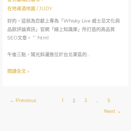
威
一
在地尋酒地圖
/
JUDY
士
場
好的，這就為您獻上專為「Whisky Live 威士忌文化與
忌
風
品飲評論資訊」官網「線上知識庫」所打造的高品質
的
土
SEO文章。 “`html
香
的
氣
對
午後三點，陽光斜灑進位於台北東區的…
面
話
紗：
閱讀全文 »
如
何
聞
香
←
Previous
1
3
5
2
...
才
Next
→
能
不