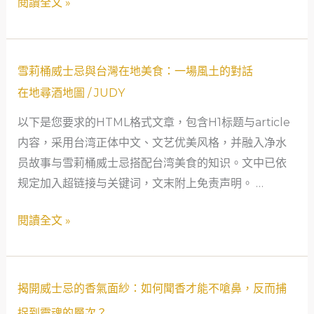
閱讀全文 »
幻
美
冒
共
險
舞：
雪
說
50
雪莉桶威士忌與台灣在地美食：一場風土的對話
莉
起
歲
在地尋酒地圖
/
JUDY
桶
物
以下是您要求的HTML格式文章，包含H1标题与article
威
流
内容，采用台湾正体中文、文艺优美风格，并融入净水
士
女
员故事与雪莉桶威士忌搭配台湾美食的知识。文中已依
忌
主
规定加入超链接与关键词，文末附上免责声明。 …
與
管
台
的
閱讀全文 »
灣
風
在
味
地
蛻
揭
揭開威士忌的香氣面紗：如何聞香才能不嗆鼻，反而捕
美
變
開
食：
捉到靈魂的層次？