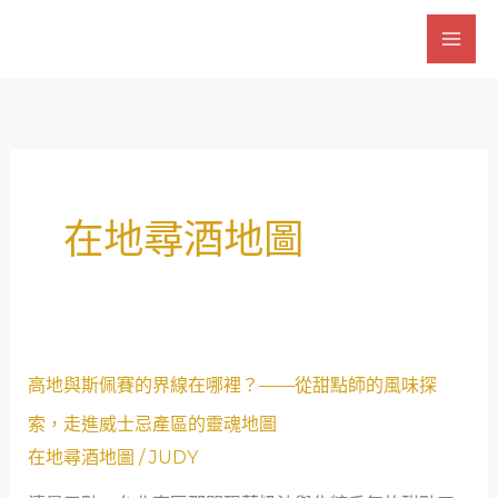
跳
至
主
要
內
容
在地尋酒地圖
高
高地與斯佩賽的界線在哪裡？——從甜點師的風味探
地
索，走進威士忌產區的靈魂地圖
與
在地尋酒地圖
/
JUDY
斯