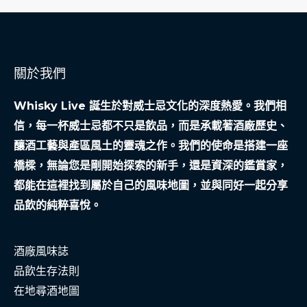
嗆
鼻，
反
而
關於我們
捕
捉
Whisky Live 誕生於對威士忌文化的深度熱愛。我們相
到
信，每一杯威士忌都不只是飲品，而是承載著酒廠歷史、
靈
釀酒工藝與產區風土的靈魂之作。我們的使命是搭建一座
魂
橋樑，無論您是剛開始探索的新手，還是資深的鑑賞家，
的
都能在這裡找到屬於自己的風味地圖，並與同好一起分享
層
品飲的純粹喜悅。
次？
酒廠風味誌
品飲生存法則
在地尋酒地圖