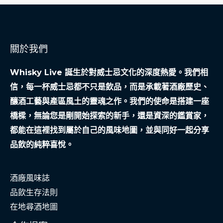
的
威
士
關於我們
忌
實
Whisky Live 誕生於對威士忌文化的深度熱愛。我們相
體
信，每一杯威士忌都不只是飲品，而是承載著酒廠歷史、
護
釀酒工藝與產區風土的靈魂之作。我們的使命是搭建一座
城
橋樑，無論您是剛開始探索的新手，還是資深的鑑賞家，
河
都能在這裡找到屬於自己的風味地圖，並與同好一起分享
品飲的純粹喜悅。
酒廠風味誌
品飲生存法則
在地尋酒地圖