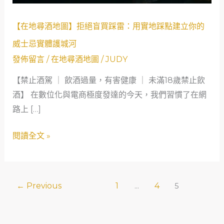
地
圖】
【在地尋酒地圖】拒絕盲買踩雷：用實地踩點建立你的
拒
威士忌實體護城河
絕
發佈留言
/
在地尋酒地圖
/
JUDY
盲
買
【禁止酒駕 ｜ 飲酒過量，有害健康 ｜ 未滿18歲禁止飲
踩
酒】 在數位化與電商極度發達的今天，我們習慣了在網
雷：
路上 […]
用
實
閱讀全文 »
地
踩
點
←
Previous
1
4
...
5
建
立
你