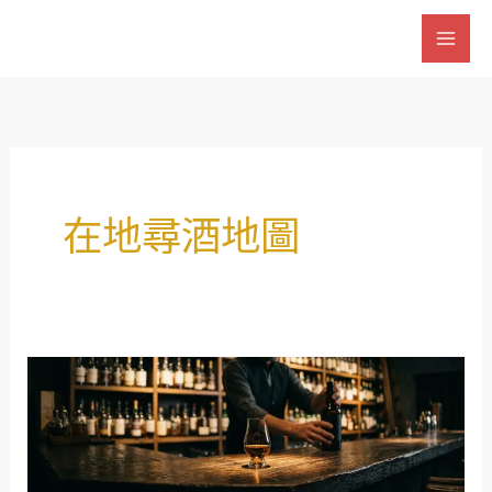
跳
至
主
要
內
容
在地尋酒地圖
【在
地
尋
酒