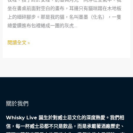
的
坐在書桌前面對空白的畫布，耳邊只有貓咪踏在木地板
奇
上的細碎腳步。那是我的貓，名叫墨墨（化名），一隻
幻
總愛鑽進布包裡蜷成一團的灰虎…
旅
途：
閱讀全文 »
一
位
新
手
爸
爸
的
關於我們
輕
旅
Whisky Live 誕生於對威士忌文化的深度熱愛。我們相
行
信，每一杯威士忌都不只是飲品，而是承載著酒廠歷史、
筆