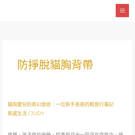
跳
至
主
要
內
容
防掙脫貓胸背帶
貓
貓與嬰兒的奇幻旅途：一位新手爸爸的輕旅行筆記
與
質感生活
/
JUDY
嬰
兒
夜裡，孩子終於安睡，奶香與月光一同浮在空氣中。我