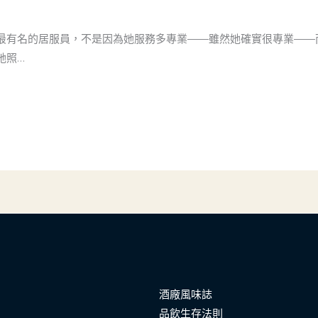
最有名的居服員，不是因為她服務多專業——雖然她確實很專業——
她照…
酒廠風味誌
品飲生存法則