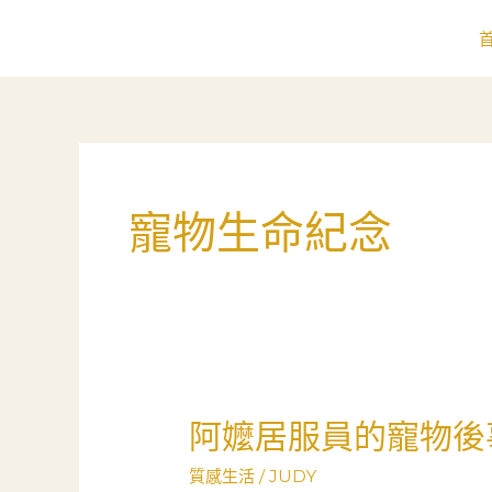
跳
至
主
要
內
容
寵物生命紀念
阿嬤居服員的寵物後
阿
嬤
質感生活
/
JUDY
居