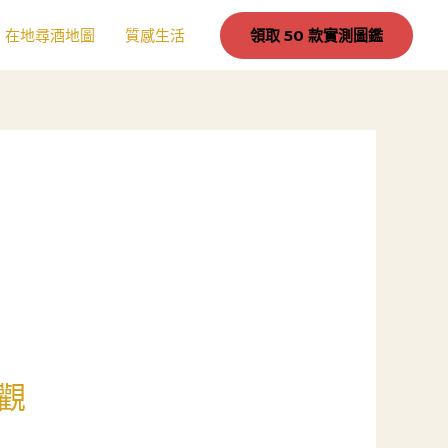
在地尋酒地圖
質感生活
領取 50 款實測圖鑑
觀