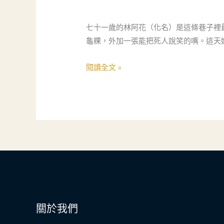
服
員
七十一歲的林阿花（化名）是這條巷子裡
的
龜粿，外加一張能把死人說笑的嘴。這天
寵
物
閱讀全文 »
後
事
小
學
堂：
搞
笑
得
讓
人
關於我們
噴