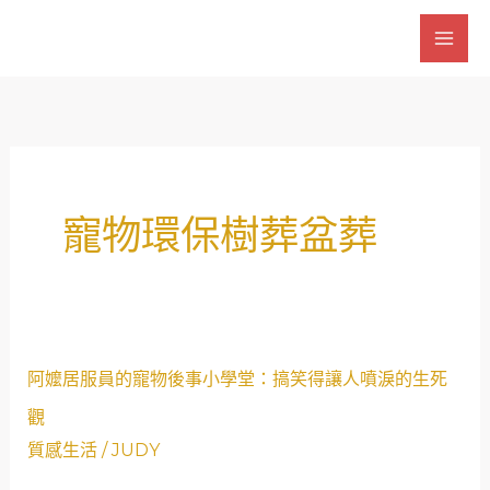
跳
至
主
要
內
容
寵物環保樹葬盆葬
阿
阿嬤居服員的寵物後事小學堂：搞笑得讓人噴淚的生死
嬤
觀
居
質感生活
/
JUDY
服