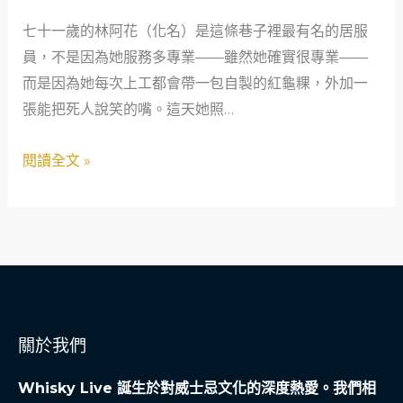
員
七十一歲的林阿花（化名）是這條巷子裡最有名的居服
的
員，不是因為她服務多專業——雖然她確實很專業——
寵
而是因為她每次上工都會帶一包自製的紅龜粿，外加一
物
張能把死人說笑的嘴。這天她照…
後
事
閱讀全文 »
小
學
堂：
搞
笑
得
讓
關於我們
人
噴
Whisky Live 誕生於對威士忌文化的深度熱愛。我們相
淚