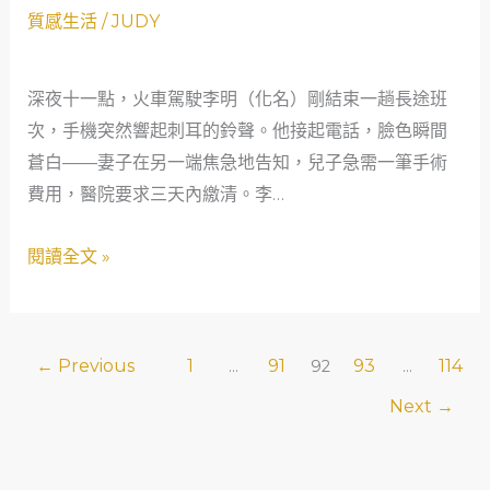
急
急
質感生活
/
JUDY
故
時
事
刻
深夜十一點，火車駕駛李明（化名）剛結束一趟長途班
與
的
次，手機突然響起刺耳的鈴聲。他接起電話，臉色瞬間
數
安
蒼白——妻子在另一端焦急地告知，兒子急需一筆手術
據
心
費用，醫院要求三天內繳清。李…
告
選
訴
擇：
閱讀全文 »
我
合
們
法
的
當
事
鋪
←
Previous
1
91
93
114
...
92
...
如
Next
→
何
織
起