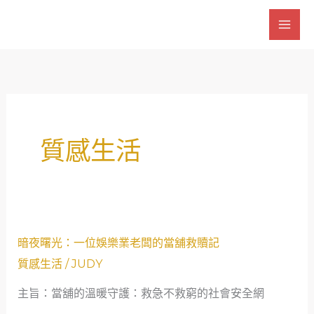
跳
至
主
要
內
容
質感生活
暗
暗夜曙光：一位娛樂業老闆的當舖救贖記
夜
質感生活
/
JUDY
曙
主旨：當舖的溫暖守護：救急不救窮的社會安全網
光：