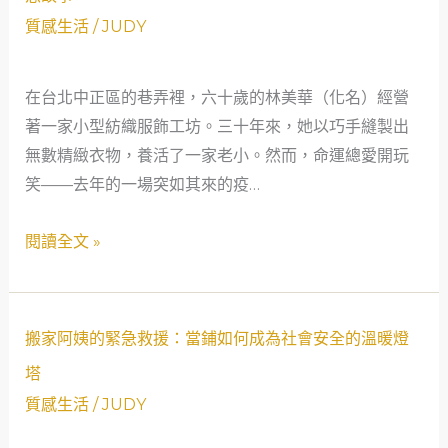
彈
社
質感生活
/
JUDY
力
會
繩：
安
一
在台北中正區的巷弄裡，六十歲的林美華（化名）經營
全
位
著一家小型紡織服飾工坊。三十年來，她以巧手縫製出
網
健
無數精緻衣物，養活了一家老小。然而，命運總愛開玩
的
身
笑——去年的一場突如其來的疫…
溫
教
暖
閱讀全文 »
練
守
的
護
緊
者
急
——
搬
搬家阿姨的緊急救援：當鋪如何成為社會安全的溫暖燈
深
一
家
塔
蹲
個
阿
質感生活
/
JUDY
紡
姨
織
的