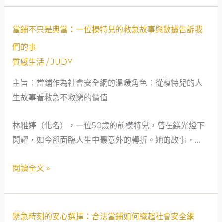
網
資
當
金
當鋪不只是典當：一位模特兒的救急故事與數據告訴我
鋪
周
們的事
不
轉
質感生活
/
JUDY
只
的
主旨：當鋪作為社會安全網的溫暖角色：從模特兒的人
是
成
生故事看救急不救窮的價值
典
功
當：
啟
林雅婷（化名），一位50歲的前模特兒，曾在鎂光燈下
一
示
閃耀，如今卻面臨人生中最意外的轉折。她的故事，…
位
模
閱讀全文 »
特
兒
的
救
緊
緊急時刻的安心選擇：合法當鋪如何織起社會安全網