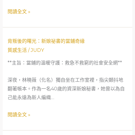
曙
閱讀全文 »
光：
一
位
背
口
背叛後的曙光：新娘祕書的當鋪奇緣
叛
譯
質感生活
/
JUDY
後
員
**主旨：當鋪的溫暖守護：救急不救窮的社會安全網**
的
的
曙
救
深夜，林曉薇（化名）獨自坐在工作室裡，指尖顫抖地
光：
急
翻著帳本。作為一名40歲的資深新娘秘書，她曾以為自
新
典
己能永遠為新人編織…
娘
當
祕
故
閱讀全文 »
書
事
的
當