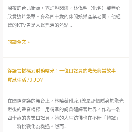
一
深夜的台北街頭，霓虹燈閃爍，林偉明（化名）卻無心
位
欣賞這片繁華。身為四十歲的休閒娛樂產業老闆，他經
娛
營的KTV曾是人聲鼎沸的熱點…
樂
業
閱讀全文 »
老
闆
的
從
當
從語言橋樑到財務曙光：一位口譯員的救急典當故事
語
舖
質感生活
/
JUDY
言
救
橋
贖
在國際會議的舞台上，林曉薇(化名)總是那個隱身於聚光
樑
記
燈後的聲音橋樑，用精準的詞彙翻譯著世界。作為一名
到
四十歲的專業口譯員，她的人生彷彿也在不斷「轉譯」
財
——將挑戰化為機遇。然而…
務