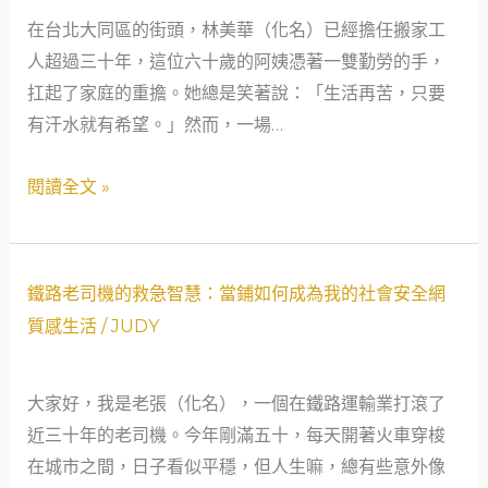
女
在台北大同區的街頭，林美華（化名）已經擔任搬家工
緊
工
人超過三十年，這位六十歲的阿姨憑著一雙勤勞的手，
急
的
扛起了家庭的重擔。她總是笑著說：「生活再苦，只要
救
救
有汗水就有希望。」然而，一場…
援：
急
當
閱讀全文 »
故
鋪
事
如
何
成
鐵
鐵路老司機的救急智慧：當鋪如何成為我的社會安全網
為
路
質感生活
/
JUDY
社
老
會
司
大家好，我是老張（化名），一個在鐵路運輸業打滾了
安
機
近三十年的老司機。今年剛滿五十，每天開著火車穿梭
全
的
在城市之間，日子看似平穩，但人生嘛，總有些意外像
的
救