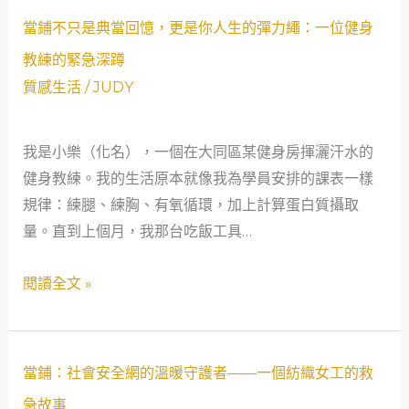
當
鋪
當鋪不只是典當回憶，更是你人生的彈力繩：一位健身
鋪
奇
教練的緊急深蹲
不
緣
質感生活
/
JUDY
只
是
我是小樂（化名），一個在大同區某健身房揮灑汗水的
典
健身教練。我的生活原本就像我為學員安排的課表一樣
當
規律：練腿、練胸、有氧循環，加上計算蛋白質攝取
回
量。直到上個月，我那台吃飯工具…
憶，
更
閱讀全文 »
是
你
人
生
當
當鋪：社會安全網的溫暖守護者——一個紡織女工的救
的
鋪：
急故事