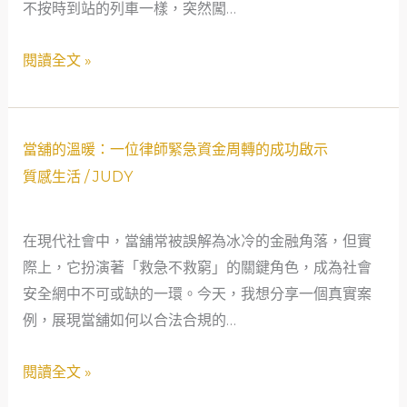
不按時到站的列車一樣，突然闖…
溫
急
暖
智
閱讀全文 »
燈
慧：
塔
當
鋪
當
如
當舖的溫暖：一位律師緊急資金周轉的成功啟示
舖
何
質感生活
/
JUDY
的
成
溫
為
在現代社會中，當舖常被誤解為冰冷的金融角落，但實
暖：
我
際上，它扮演著「救急不救窮」的關鍵角色，成為社會
一
的
安全網中不可或缺的一環。今天，我想分享一個真實案
位
社
例，展現當舖如何以合法合規的…
律
會
師
安
閱讀全文 »
緊
全
急