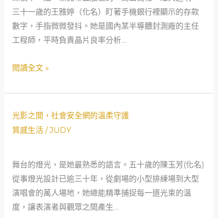
三十一歲的王雅婷（化名）盯著手機銀行裡顯示的存款
位
服
數字，手指微微發抖。她是國內某半導體封測廠的主任
半
員
工程師，平時負責晶片良率分析…
導
的
體
典
閱讀全文 »
單
當
親
奇
媽
遇
媽
光
光影之間，社會安全網的溫柔守護
如
影
質感生活
/
JUDY
何
之
透
間，
舞台的燈光，是她最熟悉的語言。五十歲的陳玉芳(化名)
過
社
從事燈光設計已逾三十年，從劇場的小型排練場到大型
合
會
演唱會的萬人場地，她總能精準捕捉每一道光束的溫
法
安
度，讓表演者與觀眾之間產生…
典
全