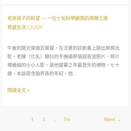
溫
柔
老
老來得子的盼望 — 一位七旬科學顧問的周轉之路
——
來
質感生活
/
JUDY
一
得
位
子
午後的陽光穿過百葉窗，在泛黃的診斷書上篩出條條光
特
的
影。老陳（化名）顫抖的手撫過那張超音波照片，照片
教
盼
裡蜷縮的小小人影，是他遲暮之年最意外的禮物。七十
老
望
歲，本該是含飴弄孫的年紀，他…
師
—
父
一
閱讀全文 »
親
位
的
七
救
旬
急
科
2
114
Next
→
1
...
之
學