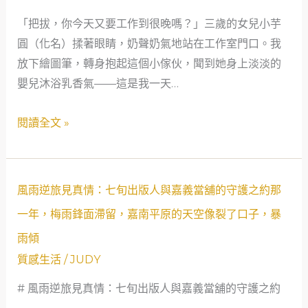
爸
「把拔，你今天又要工作到很晚嗎？」三歲的女兒小芋
的
圓（化名）揉著眼睛，奶聲奶氣地站在工作室門口。我
深
放下繪圖筆，轉身抱起這個小傢伙，聞到她身上淡淡的
夜
嬰兒沐浴乳香氣——這是我一天…
時
光：
閱讀全文 »
從
一
杯
威
風
風雨逆旅見真情：七旬出版人與嘉義當舖的守護之約那
士
雨
一年，梅雨鋒面滯留，嘉南平原的天空像裂了口子，暴
忌，
逆
雨傾
學
旅
質感生活
/
JUDY
會
見
與
真
# 風雨逆旅見真情：七旬出版人與嘉義當舖的守護之約
自
情：