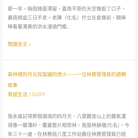
己
七
那一年，梅雨鋒面滯留，嘉南平原的天空像裂了口子，
和
旬
暴雨傾盆三日不息。老陳（化名）佇立在倉庫前，眼睜
解
出
睜看著濁黃的洪水漫過門檻…
版
人
閱讀全文 »
與
嘉
義
森
森林裡的月光與當舖的燈火——一位林務管理員的週轉
當
林
故事
舖
裡
質感生活
/
JUDY
的
的
守
月
護
我永遠記得那個潮濕的四月天，八里觀音山上的霧氣濃
光
之
得像一層薄紗，覆蓋整片相思林。我是林靜儀(化名)，今
與
約
年三十一歲，在林務局八里工作站擔任林務管理員已經
當