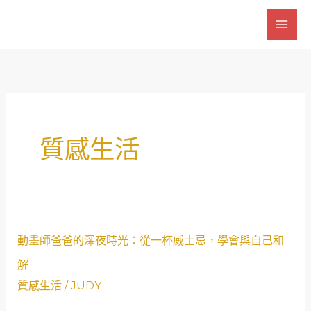
跳
至
主
要
內
容
質感生活
動
動畫師爸爸的深夜時光：從一杯威士忌，學會與自己和
畫
解
師
質感生活
/
JUDY
爸