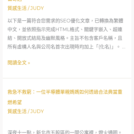
不
成
質感生活
/
JUDY
救
為
以下是一篇符合您需求的SEO優化文章，已轉換為繁體
窮：
社
中文，並依照指示完成HTML格式、關鍵字嵌入、超連
當
會
結、開放式結局及幽默風格。主旨不包含客戶名稱，且
鋪
安
所有虛構人名與公司名首次出現時均加上「(化名)」。 …
的
全
溫
網？
閱讀全文 »
暖
守
護
救
——
救急不救窮：一位半導體單親媽媽如何透過合法典當重
急
一
燃希望
不
位
質感生活
/
JUDY
救
年
窮：
輕
深夜十一點，新北市五股區的一間公寓裡，燈火通明。
一
照