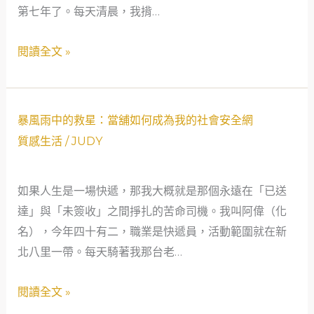
那
第七年了。每天清晨，我揹…
舖
一
的
年，
閱讀全文 »
燈
梅
火
雨
——
鋒
一
暴
暴風雨中的救星：當舖如何成為我的社會安全網
面
位
風
質感生活
/
JUDY
滯
林
雨
留，
務
中
嘉
如果人生是一場快遞，那我大概就是那個永遠在「已送
管
的
南
達」與「未簽收」之間掙扎的苦命司機。我叫阿偉（化
理
救
平
名），今年四十有二，職業是快遞員，活動範圍就在新
員
星：
原
北八里一帶。每天騎著我那台老…
的
當
的
週
舖
天
閱讀全文 »
轉
如
空