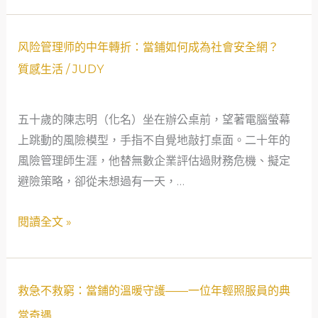
故
何
像
事
成
裂
风
為
风险管理师的中年轉折：當鋪如何成為社會安全網？
了
险
我
質感生活
/
JUDY
口
管
的
子，
理
社
五十歲的陳志明（化名）坐在辦公桌前，望著電腦螢幕
暴
师
會
上跳動的風險模型，手指不自覺地敲打桌面。二十年的
雨
的
安
風險管理師生涯，他替無數企業評估過財務危機、擬定
傾
中
全
避險策略，卻從未想過有一天，…
年
網
轉
閱讀全文 »
折：
當
鋪
救
如
救急不救窮：當鋪的溫暖守護——一位年輕照服員的典
急
何
當奇遇