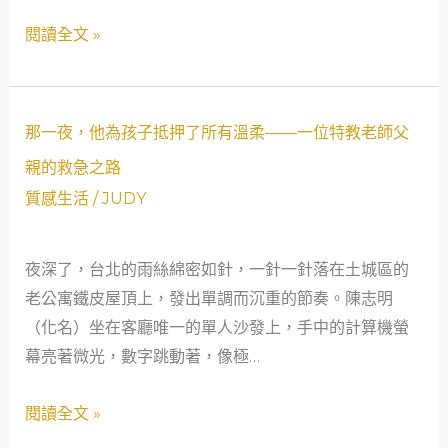
當
網
閱讀全文 »
重
的
燃
溫
希
柔
那
望
守
那一夜，他為孩子抵押了所有溫柔——一位特教老師父
一
護
親的救急之路
夜，
質感生活
/
JUDY
他
為
夜深了，台北的雨絲綿密如針，一針一針落在土城區的
孩
老公寓鐵皮屋頂上，發出單調而沉重的節奏。陳志明
子
（化名）坐在客廳唯一的單人沙發上，手中的計算機螢
抵
幕亮著微光，數字跳動著，像極…
押
了
閱讀全文 »
所
有