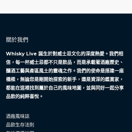
路
顧
問
的
周
轉
關於我們
之
Whisky Live 誕生於對威士忌文化的深度熱愛。我們相
路
信，每一杯威士忌都不只是飲品，而是承載著酒廠歷史、
釀酒工藝與產區風土的靈魂之作。我們的使命是搭建一座
橋樑，無論您是剛開始探索的新手，還是資深的鑑賞家，
都能在這裡找到屬於自己的風味地圖，並與同好一起分享
品飲的純粹喜悅。
酒廠風味誌
品飲生存法則