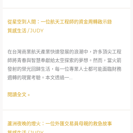
當
舖
車：
從
從星空到人間：一位航天工程師的資金周轉啟示錄
一
星
質感生活
/
JUDY
個
空
單
到
在台灣商業航天產業快速發展的浪潮中，許多頂尖工程
親
人
師將青春與智慧奉獻給太空探索的夢想。然而，當火箭
媽
間：
發射的榮光回歸生活，每一位專業人士都可能面臨財務
媽
一
週轉的現實考驗。本文透過一…
的
位
現
航
閱讀全文 »
代
天
「當
工
代」
程
蘆
借
師
蘆洲夜晚的燈火：一位外匯交易員母親的救急故事
洲
貸
的
質感生活
/
JUDY