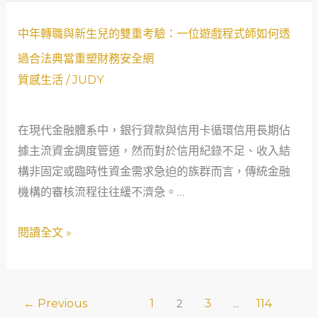
全
媽
網
媽
中
中年轉職與新生兒的雙重考驗：一位遊戲程式師如何透
價
用
年
過合法典當重塑財務安全網
值
尊
轉
質感生活
/
JUDY
嚴
職
與
與
溫
在現代金融體系中，銀行貸款與信用卡循環信用長期佔
新
暖，
據主流資金調度管道，然而對於信用紀錄不足、收入結
生
翻
構非固定或臨時性資金需求急迫的族群而言，傳統金融
兒
轉
機構的審核流程往往緩不濟急。…
的
生
雙
閱讀全文 »
命
重
的
考
真
驗：
實
一
←
Previous
1
3
114
2
...
故
位