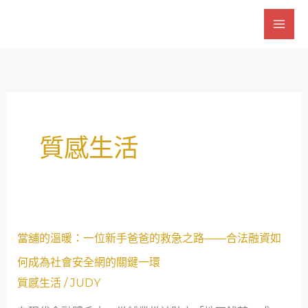
跳
至
主
要
內
容
質感生活
當
當舖的溫暖：一位新手爸爸的救急之路——合法融資如
舖
何成為社會安全網的關鍵一環
的
質感生活
/
JUDY
溫