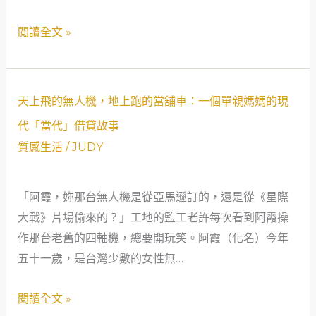
資
位
閱讀全文 »
如
女
何
貨
成
車
天
為
司
天上飛的無人機，地上跑的當舖車：一個單親媽媽的現
上
社
機
代「當代」借貸故事
飛
會
的
質感生活
/
JUDY
的
安
社
無
全
會
「阿霞，妳那台無人機是從亞馬遜訂的，還是從《星際
人
網
安
大戰》片場偷來的？」工地的監工老許每次看到阿霞操
機，
的
全
作那台老舊的四軸機，總要開玩笑。阿霞（化名）今年
地
關
網
五十一歲，是台灣少數的女性無…
上
鍵
經
跑
一
驗
閱讀全文 »
的
環
談