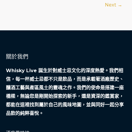
Next
→
事
遊
戲
程
式
師
如
關於我們
何
透
Whisky Live 誕生於對威士忌文化的深度熱愛。我們相
過
信，每一杯威士忌都不只是飲品，而是承載著酒廠歷史、
合
釀酒工藝與產區風土的靈魂之作。我們的使命是搭建一座
法
橋樑，無論您是剛開始探索的新手，還是資深的鑑賞家，
典
都能在這裡找到屬於自己的風味地圖，並與同好一起分享
當
品飲的純粹喜悅。
重
塑