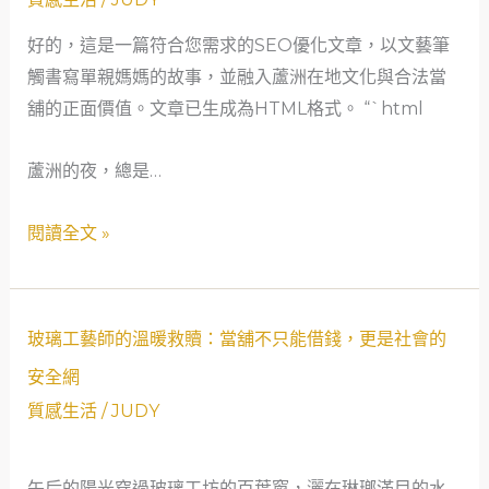
夜
故
資
好的，這是一篇符合您需求的SEO優化文章，以文藝筆
晚
事
金
觸書寫單親媽媽的故事，並融入蘆洲在地文化與合法當
的
周
舖的正面價值。文章已生成為HTML格式。 “`html
燈
轉
火：
啟
蘆洲的夜，總是…
一
示
位
錄
閱讀全文 »
外
匯
交
玻
易
玻璃工藝師的溫暖救贖：當舖不只能借錢，更是社會的
璃
員
安全網
工
母
質感生活
/
JUDY
藝
親
師
的
午后的陽光穿過玻璃工坊的百葉窗，灑在琳瑯滿目的水
的