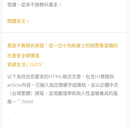
的
堂課，從來不按教科書走。
位
安
大
閱讀全文 »
全
學
網
教
授
救
救急不救窮的承諾：從一位七旬助產士的經歷看當鋪的
與
急
土
社會安全網價值
不
城
質感生活
/
JUDY
救
當
以下為符合您要求的HTML格式文章，包含H1標題與
窮
舖
article內容，已融入指定關鍵字超連結，並以正體中文
的
的
（台灣繁體）撰寫，呈現嚴謹學術與人性溫暖兼具的風
承
生
格。 “`html
諾：
命
從
交
…
一
叉
位