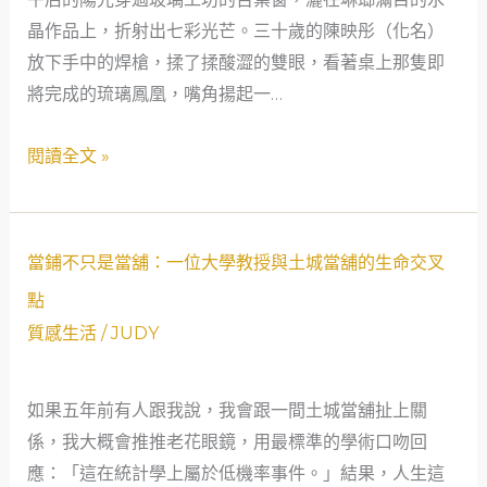
救
晶作品上，折射出七彩光芒。三十歲的陳映彤（化名）
溫
急
放下手中的焊槍，揉了揉酸澀的雙眼，看著桌上那隻即
暖
故
將完成的琉璃鳳凰，嘴角揚起一…
救
事
贖：
閱讀全文 »
當
舖
不
只
當
當鋪不只是當舖：一位大學教授與土城當舖的生命交叉
能
鋪
點
借
不
質感生活
/
JUDY
錢，
只
更
是
是
如果五年前有人跟我說，我會跟一間土城當舖扯上關
當
社
係，我大概會推推老花眼鏡，用最標準的學術口吻回
舖：
會
應：「這在統計學上屬於低機率事件。」結果，人生這
一