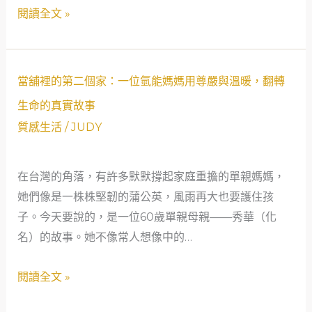
點
閱讀全文 »
七
旬
助
產
當
當舖裡的第二個家：一位氫能媽媽用尊嚴與溫暖，翻轉
士
舖
生命的真實故事
的
裡
質感生活
/
JUDY
經
的
歷
第
在台灣的角落，有許多默默撐起家庭重擔的單親媽媽，
看
二
她們像是一株株堅韌的蒲公英，風雨再大也要護住孩
當
個
子。今天要說的，是一位60歲單親母親——秀華（化
鋪
家：
名）的故事。她不像常人想像中的…
的
一
社
位
閱讀全文 »
會
氫
安
能