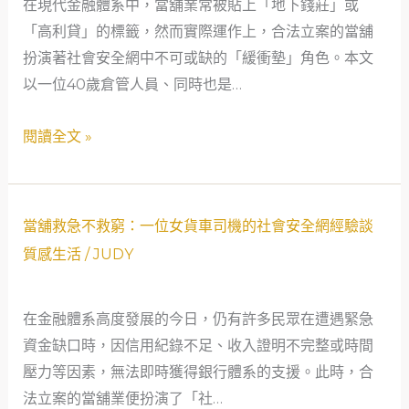
在現代金融體系中，當舖業常被貼上「地下錢莊」或
暖：
「高利貸」的標籤，然而實際運作上，合法立案的當舖
一
扮演著社會安全網中不可或缺的「緩衝墊」角色。本文
位
以一位40歲倉管人員、同時也是…
新
手
閱讀全文 »
爸
爸
的
救
當
當舖救急不救窮：一位女貨車司機的社會安全網經驗談
急
舖
質感生活
/
JUDY
之
救
路
急
在金融體系高度發展的今日，仍有許多民眾在遭遇緊急
——
不
資金缺口時，因信用紀錄不足、收入證明不完整或時間
合
救
壓力等因素，無法即時獲得銀行體系的支援。此時，合
法
窮：
法立案的當舖業便扮演了「社…
融
一