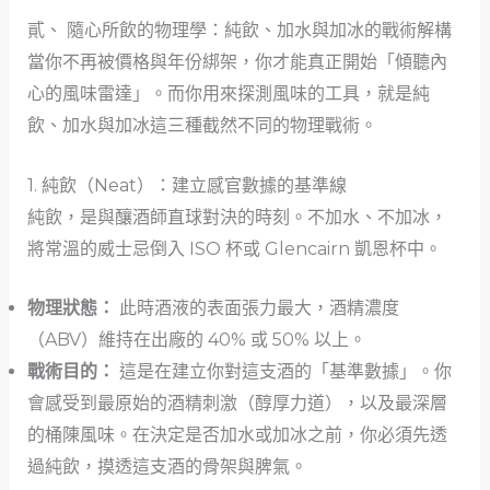
貳、 隨心所飲的物理學：純飲、加水與加冰的戰術解構
當你不再被價格與年份綁架，你才能真正開始「傾聽內
心的風味雷達」。而你用來探測風味的工具，就是純
飲、加水與加冰這三種截然不同的物理戰術。
1. 純飲（Neat）：建立感官數據的基準線
純飲，是與釀酒師直球對決的時刻。不加水、不加冰，
將常溫的威士忌倒入 ISO 杯或 Glencairn 凱恩杯中。
物理狀態：
此時酒液的表面張力最大，酒精濃度
（ABV）維持在出廠的 40% 或 50% 以上。
戰術目的：
這是在建立你對這支酒的「基準數據」。你
會感受到最原始的酒精刺激（醇厚力道），以及最深層
的桶陳風味。在決定是否加水或加冰之前，你必須先透
過純飲，摸透這支酒的骨架與脾氣。