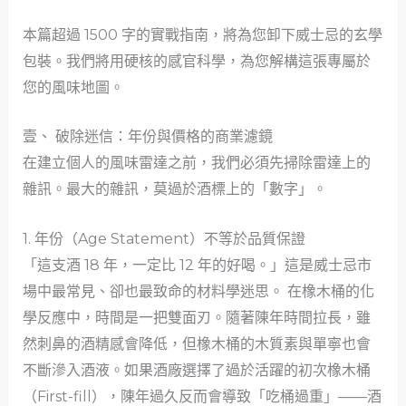
本篇超過 1500 字的實戰指南，將為您卸下威士忌的玄學
包裝。我們將用硬核的感官科學，為您解構這張專屬於
您的風味地圖。
壹、 破除迷信：年份與價格的商業濾鏡
在建立個人的風味雷達之前，我們必須先掃除雷達上的
雜訊。最大的雜訊，莫過於酒標上的「數字」。
1. 年份（Age Statement）不等於品質保證
「這支酒 18 年，一定比 12 年的好喝。」這是威士忌市
場中最常見、卻也最致命的材料學迷思。 在橡木桶的化
學反應中，時間是一把雙面刃。隨著陳年時間拉長，雖
然刺鼻的酒精感會降低，但橡木桶的木質素與單寧也會
不斷滲入酒液。如果酒廠選擇了過於活躍的初次橡木桶
（First-fill），陳年過久反而會導致「吃桶過重」——酒