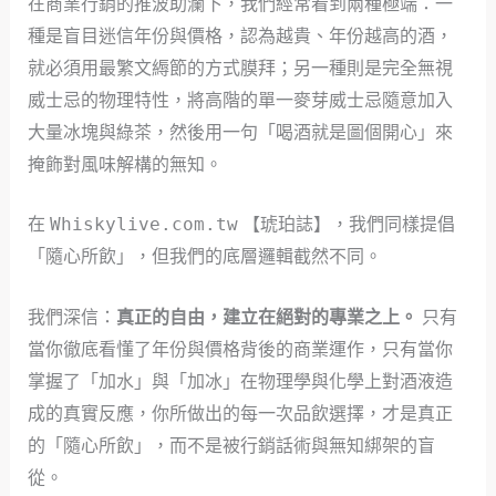
在商業行銷的推波助瀾下，我們經常看到兩種極端：一
種是盲目迷信年份與價格，認為越貴、年份越高的酒，
就必須用最繁文縟節的方式膜拜；另一種則是完全無視
威士忌的物理特性，將高階的單一麥芽威士忌隨意加入
大量冰塊與綠茶，然後用一句「喝酒就是圖個開心」來
掩飾對風味解構的無知。
在
Whiskylive.com.tw
【琥珀誌】，我們同樣提倡
「隨心所飲」，但我們的底層邏輯截然不同。
我們深信：
真正的自由，建立在絕對的專業之上。
只有
當你徹底看懂了年份與價格背後的商業運作，只有當你
掌握了「加水」與「加冰」在物理學與化學上對酒液造
成的真實反應，你所做出的每一次品飲選擇，才是真正
的「隨心所飲」，而不是被行銷話術與無知綁架的盲
從。