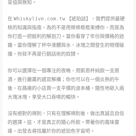
妥協與無知。
在
Whiskylive.com.tw
【琥珀誌】，我們提供最硬
核的知識與指南，為的不是用條條框框束縛你，而是為
你打造一把銳利的解剖刀。當你看穿了年份與價格的迷
霧，當你理解了杯中液體與水、冰塊之間發生的物理碰
撞，你就不再是行銷話術的奴隸。
你可以選擇在一個專注的夜晚，用凱恩杯純飲一支原
酒，進行嚴肅的感官解構；你也可以在一個炎熱的午
後，在路邊的小店買一支平價的波本桶，隨性地砸入兩
大塊冰塊，享受大口吞嚥的暢快。
沒有絕對的規則，只有在理解規則後，做出真誠且自信
的選擇。這，才是真正的隨心所飲。帶著你的風味雷
達，出發去尋找屬於你的琥珀色宇宙吧。