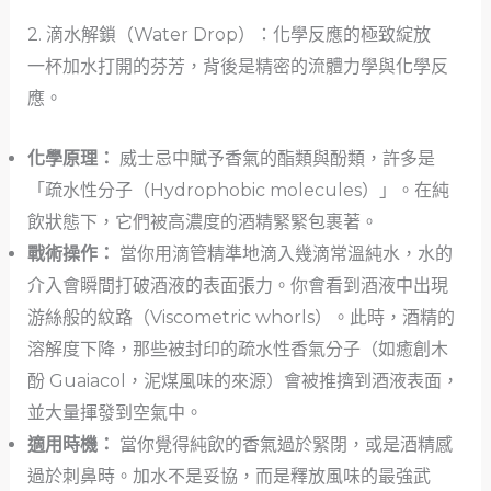
2. 滴水解鎖（Water Drop）：化學反應的極致綻放
一杯加水打開的芬芳，背後是精密的流體力學與化學反
應。
化學原理：
威士忌中賦予香氣的酯類與酚類，許多是
「疏水性分子（Hydrophobic molecules）」。在純
飲狀態下，它們被高濃度的酒精緊緊包裹著。
戰術操作：
當你用滴管精準地滴入幾滴常溫純水，水的
介入會瞬間打破酒液的表面張力。你會看到酒液中出現
游絲般的紋路（Viscometric whorls）。此時，酒精的
溶解度下降，那些被封印的疏水性香氣分子（如癒創木
酚 Guaiacol，泥煤風味的來源）會被推擠到酒液表面，
並大量揮發到空氣中。
適用時機：
當你覺得純飲的香氣過於緊閉，或是酒精感
過於刺鼻時。加水不是妥協，而是釋放風味的最強武