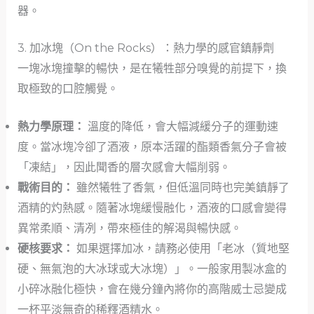
器。
3. 加冰塊（On the Rocks）：熱力學的感官鎮靜劑
一塊冰塊撞擊的暢快，是在犧牲部分嗅覺的前提下，換
取極致的口腔觸覺。
熱力學原理：
溫度的降低，會大幅減緩分子的運動速
度。當冰塊冷卻了酒液，原本活躍的酯類香氣分子會被
「凍結」，因此聞香的層次感會大幅削弱。
戰術目的：
雖然犧牲了香氣，但低溫同時也完美鎮靜了
酒精的灼熱感。隨著冰塊緩慢融化，酒液的口感會變得
異常柔順、清冽，帶來極佳的解渴與暢快感。
硬核要求：
如果選擇加冰，請務必使用「老冰（質地堅
硬、無氣泡的大冰球或大冰塊）」。一般家用製冰盒的
小碎冰融化極快，會在幾分鐘內將你的高階威士忌變成
一杯平淡無奇的稀釋酒精水。