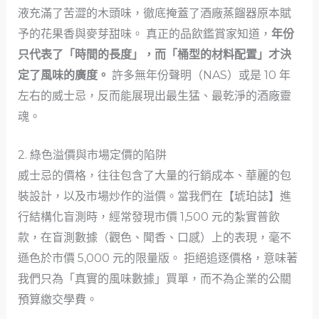
液充滿了苦澀的木頭味，徹底掩蓋了酒廠蒸餾器原本賦
予的花果香與麥芽甜味。 真正的品飲鑑賞家知道，
年份
只代表了「時間的長度」，而「桶型的材料配置」才決
定了風味的廣度。
許多無年份聲明（NAS）或是 10 年
左右的威士忌，反而能展現出最生猛、最乾淨的酒廠靈
魂。
2. 綠色溢價與市場定價的陷阱
威士忌的價格，往往包含了大量的行銷成本、華麗的包
裝設計，以及市場炒作的溢價。當我們在【琥珀誌】進
行結構化盲測時，經常發現市價 1,500 元的紮實普飲
款，在盲測數據（觀色、聞香、口感）上的表現，毫不
遜色於市價 5,000 元的限量版。 拒絕追逐價格，意味著
我們只為「真實的風味數據」買單，而不為企業的公關
預算繳交學費。