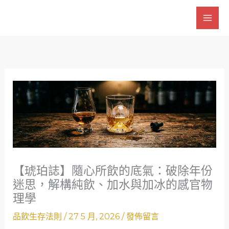
跳
至
主
要
內
容
【琥珀誌】隨心所飲的底氣：破除年份
迷思，解構純飲、加水與加冰的感官物
理學
品飲生存法則
/
27 5 月, 2026
/
發佈留言