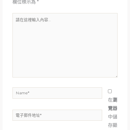
欄位標示為
*
請
在
這
裡
輸
入
內
容...
Name*
在
瀏
覽器
電
中儲
子
存顯