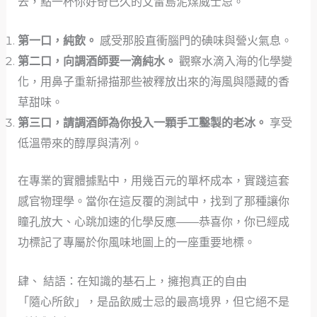
去，點一杯你好奇已久的艾雷島泥煤威士忌。
第一口，純飲。
感受那股直衝腦門的碘味與營火氣息。
第二口，向調酒師要一滴純水。
觀察水滴入海的化學變
化，用鼻子重新掃描那些被釋放出來的海風與隱藏的香
草甜味。
第三口，請調酒師為你投入一顆手工鑿製的老冰。
享受
低溫帶來的醇厚與清冽。
在專業的實體據點中，用幾百元的單杯成本，實踐這套
感官物理學。當你在這反覆的測試中，找到了那種讓你
瞳孔放大、心跳加速的化學反應——恭喜你，你已經成
功標記了專屬於你風味地圖上的一座重要地標。
肆、 結語：在知識的基石上，擁抱真正的自由
「隨心所飲」，是品飲威士忌的最高境界，但它絕不是