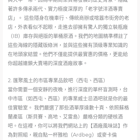
著許多傳承兩代、實力極度深厚的「老字號洋酒專賣
店」。 這些隱身在機車行、傳統商辦或喧囂市街旁的老
店，外表看似不起眼，走進去卻擁有驚人的獨立裝瓶廠
（IB）庫存與絕版的單桶原酒。我們的地圖精準標註了
這些海線的隱藏版綠洲，並與這些擁有頂級專業知識的
在地頭家結盟。他們不僅能提供最實惠的價格，更能給
你超越連鎖大賣場的深度酒廠故事。
2. 匯聚風土的市區專業品飲吧（西屯、西區）
當你需要一個安靜的夜晚，進行深度的單杯盲測時，台
中市區（如西屯、西區）的專業威士忌酒吧就是你的最
佳實驗室。 我們嚴選了那些酒單厚達數十頁、依照蘇格
蘭產區（斯貝賽、高地、艾雷島）嚴格分類的硬核酒
吧。在這裡，你可以將我們網站上的【酒廠風味誌】作
為對照組，親自點一杯雅柏（Ardbeg）或麥卡倫