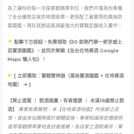
為了讓你的每一次探索都精準到位，我們不僅為你準備
了全台優質店家的地理座標，更搭配了最實用的風味防
雷圖鑑。現在就將這兩項最強大的實戰武器收入囊中：
點擊下方按鈕，免費領取《50 款熱門單一麥芽威士
忌實測圖鑑》，並同步解鎖《全台在地尋酒 Google
Maps 懶人包》！
[ 立即獲取：實戰雙神器（風味實測圖鑑 + 在地尋酒
地圖） ➔ ]
【禁止酒駕 ｜ 飲酒過量，有害健康 ｜ 未滿18歲禁止飲
酒】
專業免責聲明：本【在地尋酒地圖】所收錄之店
家，皆由本站團隊基於硬體設施、專業知識與定價透明
度等客觀標準實地查訪後推薦。各店家之酒款庫存、單