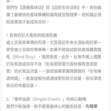
圖？
我們在【酒廠風味誌】與【品飲生存法則】中，為你裝
備了最硬核的風味解構知識與感官物理學。但知識必須
經過實測才能成為信仰。
1. 盲買的巨大風險與假酒危機
威士忌是高單價的烈酒，尤其是近年來水漲船高的單一
麥芽威士忌與珍稀單桶。如果不經過試飲就直接購買整
瓶（Blind Buy），風險極高。此外，台灣市場上偶爾
仍有假酒或保存不良（如長期受陽光直射導致酒液變
質）的劣質品流竄。一張經過專業團隊篩選的「在地尋
酒地圖」，能直接幫你過濾掉那些缺乏信譽、保存環境
惡劣的地雷店家。
2. 「單杯品飲（Single Dram）」的核心戰略
我們不斷強調，新手避雷最核心的戰術就是：
先喝單