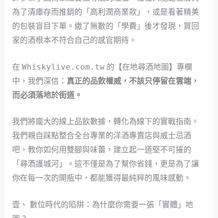
為了清庫存而推銷的「高利潤商業款」，或是看著精美
的包裝盲目下單。繳了無數的「學費」後才發現，買回
家的酒根本不符合自己的感官期待。
在
Whiskylive.com.tw
的【在地尋酒地圖】專欄
中，我們深信：
真正的品飲權威，不該只停留在雲端，
而必須落地於街道。
我們將龐大的線上品飲數據，轉化為線下的實戰指南。
我們親自踩點整合全台專業的洋酒專賣店與威士忌酒
吧，教你如何用雙腳與味蕾，建立起一道堅不可摧的
「尋酒護城河」。這不僅是為了幫你省錢，更是為了讓
你在每一次的開瓶中，都能獲得最純粹的風味感動。
壹、 數位時代的陷阱：為什麼你需要一張「實體」地