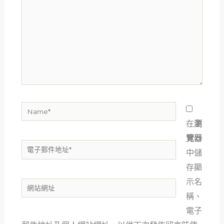
這
裡
輸
入
內
容...
Name*
在
瀏
覽器
電
中儲
子
存顯
郵
示名
網
件
稱、
站
地
電子
網
址