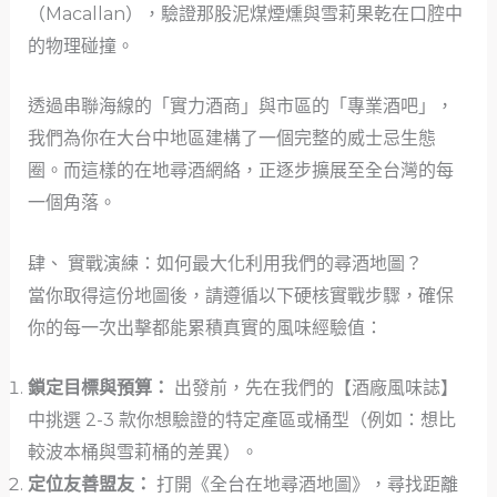
（Macallan），驗證那股泥煤煙燻與雪莉果乾在口腔中
的物理碰撞。
透過串聯海線的「實力酒商」與市區的「專業酒吧」，
我們為你在大台中地區建構了一個完整的威士忌生態
圈。而這樣的在地尋酒網絡，正逐步擴展至全台灣的每
一個角落。
肆、 實戰演練：如何最大化利用我們的尋酒地圖？
當你取得這份地圖後，請遵循以下硬核實戰步驟，確保
你的每一次出擊都能累積真實的風味經驗值：
鎖定目標與預算：
出發前，先在我們的【酒廠風味誌】
中挑選 2-3 款你想驗證的特定產區或桶型（例如：想比
較波本桶與雪莉桶的差異）。
定位友善盟友：
打開《全台在地尋酒地圖》，尋找距離