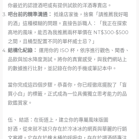
你最近的認證酒吧或有提供試飲的洋酒專賣店。
吧台前的精準溝通：
抵達店家後，捨棄「請推薦我好喝
的酒」這種模糊的問題。直接告訴職人：「我正在探索
高地的風味，能否為我推薦兩杯單價在 NT$300-$500
之間，且桶型配置不同的單杯威士忌？」
結構化紀錄：
運用你的 ISO 杯，依序進行觀色、聞香、
品飲與加水降度測試。將你的真實感受，與我們網站上
的數據進行比對，並記錄在你的手機或筆記本中。
當你完成這四個步驟，恭喜你，你已經徹底擺脫了「盲
買小白」的標籤，正式成為一位具備獨立思考能力的品
飲鑑賞家。
伍、 結語：在街道上，建立你的專屬風味版圖
好酒，從來就不該只存在於冷冰冰的網頁與華麗的行銷
文案裡。它存在於橡木桶的呼吸中，存在於調酒師專注