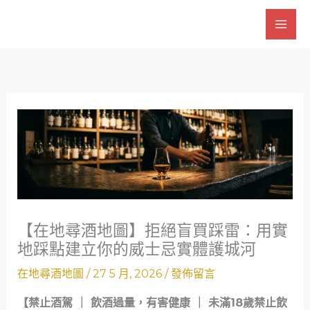
跳
至
主
要
內
容
【在地尋酒地圖】拒絕盲買踩雷：用實
地踩點建立你的威士忌實體護城河
在地尋酒地圖
/
27 5 月, 2026
/
發佈留言
【禁止酒駕 ｜ 飲酒過量，有害健康 ｜ 未滿18歲禁止飲