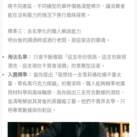
將不同產區、不同桶型的單杯價格清楚標示，讓消費者
能在沒有壓力的情況下進行風味探索。
標準三：去玄學化的職人解說能力
吧台後的調酒師或酒行老闆，是這家店的靈魂。
淘汰名單：
只會不斷推銷「這支年份很高、這支包裝很
漂亮、這支現在不買會漲價」的業務型店家。
入選標準：
當你提出「我想找一支雪莉桶吃桶不要太
重、帶有黑巧克力尾韻」的需求時，職人能夠精準地運
用材料學與風味輪廓，為你挑出三支符合數據的酒款，
並清晰解說其背後的蒸餾廠工藝。他們不賣弄玄學，只
用專業數據與你對話。