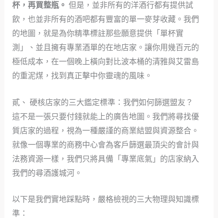
杯，再買整瓶。
但是，並非所有的洋酒行都有提供試
飲，也並非所有的酒吧都有豐富的單一麥芽收藏。我們
的地圖，就是為你精準標註那些願意提供「單杯實
測」、並且擁有專業酒單的在地店家。讓你用幾百元的
極低成本，在一個晚上橫向對比波本桶的清雅與艾雷島
的重泥煤，找到真正擊中你靈魂的風味。
貳、 硬核店家的三大鑑定標準：我們如何篩選盟友？
這不是一張只要付錢就能上的廣告地圖。我們將尋找優
質店家的過程，視為一種嚴謹的商業結盟與資源整合。
就像一個專業的商務中心會為客戶篩選最頂尖的會計與
法務資源一樣，我們只將具備「專業底氣」的店家納入
我們的尋酒護城河。
以下是我們實地踩點時，嚴格檢視的三大物理與知識標
準：