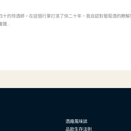
四十的侍酒師。在這個行業打滾了快二十年，我自認對葡萄酒的瞭解
複雜…
酒廠風味誌
品飲生存法則