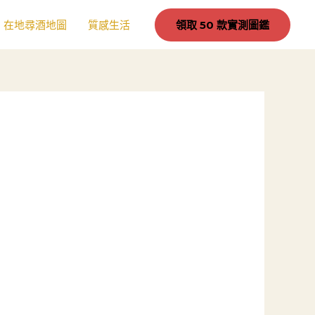
在地尋酒地圖
質感生活
領取 50 款實測圖鑑