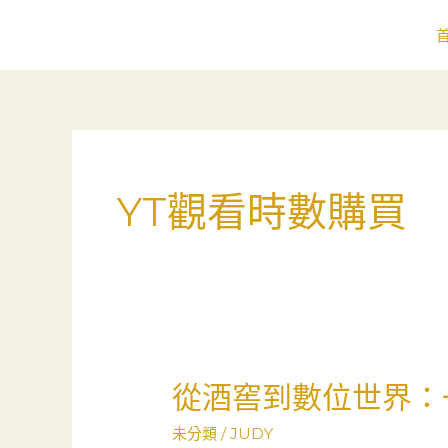
跳
至
主
要
內
容
YT觀看時數購買
從酒窖到數位世界：
從
酒
未分類
/
JUDY
窖