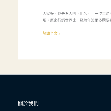
到
數
大家好，我是李大明（化名），一位年過
位
現，原來行銷世界比一瓶陳年波爾多還要
世
界：
閱讀全文 »
一
位
侍
酒
師
的
行
銷
奇
幻
關於我們
之