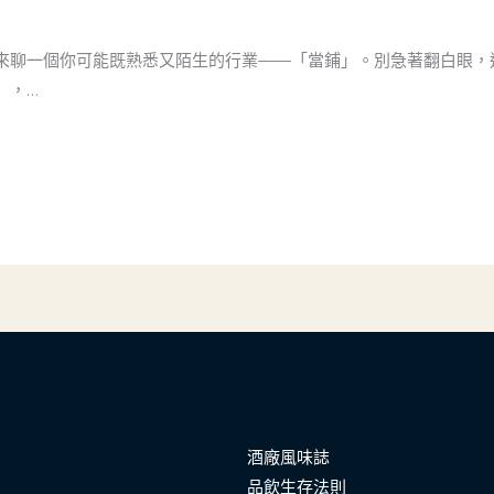
來聊一個你可能既熟悉又陌生的行業——「當鋪」。別急著翻白眼，
），…
酒廠風味誌
品飲生存法則