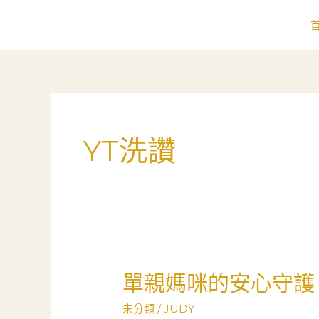
跳
至
主
要
內
容
YT洗讚
單親媽咪的安心守護
單
親
未分類
/
JUDY
媽