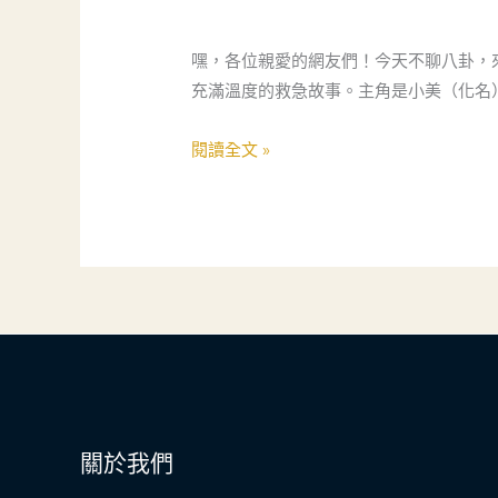
咪
的
嘿，各位親愛的網友們！今天不聊八卦，
安
充滿溫度的救急故事。主角是小美（化名
心
守
閱讀全文 »
護：
當
鋪
不
是
祕
密
基
地，
而
關於我們
是