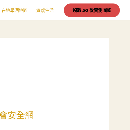
在地尋酒地圖
質感生活
領取 50 款實測圖鑑
會安全網