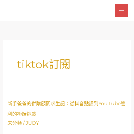
跳
至
主
要
內
容
tiktok訂閱
新
新手爸爸的併購顧問求生記：從抖音點讚到YouTube營
手
利的極端挑戰
爸
未分類
/
JUDY
爸