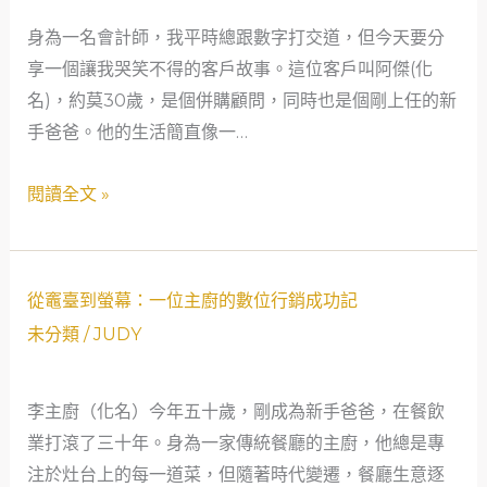
的
身為一名會計師，我平時總跟數字打交道，但今天要分
併
享一個讓我哭笑不得的客戶故事。這位客戶叫阿傑(化
購
名)，約莫30歲，是個併購顧問，同時也是個剛上任的新
顧
手爸爸。他的生活簡直像一…
問
求
閱讀全文 »
生
記：
從
抖
從
從竈臺到螢幕：一位主廚的數位行銷成功記
音
竈
未分類
/
JUDY
點
臺
讚
到
李主廚（化名）今年五十歲，剛成為新手爸爸，在餐飲
到
螢
業打滾了三十年。身為一家傳統餐廳的主廚，他總是專
YouTube
幕：
注於灶台上的每一道菜，但隨著時代變遷，餐廳生意逐
營
一