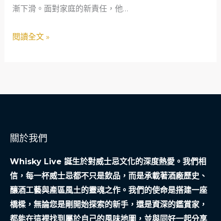
漸下滑。面對家庭的新責任，他…
利
位
的
主
閱讀全文 »
極
廚
端
的
挑
數
戰
位
行
銷
成
關於我們
功
記
Whisky Live 誕生於對威士忌文化的深度熱愛。我們相
信，每一杯威士忌都不只是飲品，而是承載著酒廠歷史、
釀酒工藝與產區風土的靈魂之作。我們的使命是搭建一座
橋樑，無論您是剛開始探索的新手，還是資深的鑑賞家，
都能在這裡找到屬於自己的風味地圖，並與同好一起分享