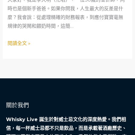
爸
時也是個新手爸爸。如果你問我，人生最大的反差是什
的
麼？我會說：從處理精確的財務報表，到應付寶寶毫無
TG
規律的哭鬧和餵奶時間，這簡…
行
銷
閱讀全文 »
初
體
驗：
當
數
字
控
關於我們
遇
上
Whisky Live 誕生於對威士忌文化的深度熱愛。我們相
網
信，每一杯威士忌都不只是飲品，而是承載著酒廠歷史、
路