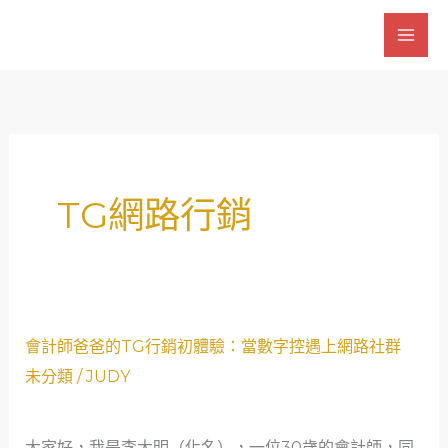
跳
至
主
要
內
容
TG網路行銷
會
會計師爸爸的TG行銷初體驗：當數字控遇上網路社群
計
未分類
/
JUDY
師
爸
大家好，我是李大明（化名），一位30歲的會計師，同