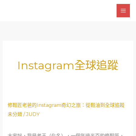
跳
至
主
要
內
容
Instagram全球追蹤
修
修鞋匠老爸的Instagram奇幻之旅：從鞋油到全球追蹤
鞋
未分類
/
JUDY
匠
老
大家好，我是老王（化名），一個年過半百的修鞋匠，