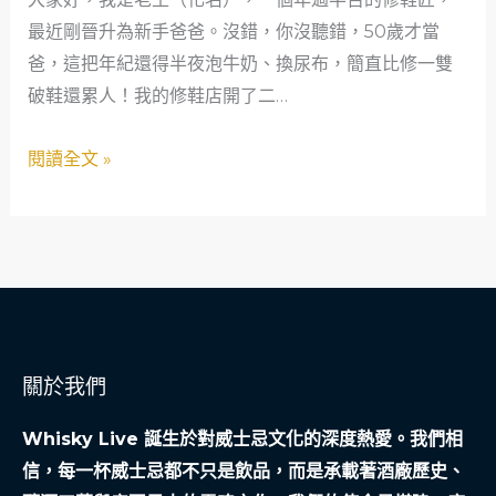
爸
最近剛晉升為新手爸爸。沒錯，你沒聽錯，50歲才當
的
爸，這把年紀還得半夜泡牛奶、換尿布，簡直比修一雙
Instagram
破鞋還累人！我的修鞋店開了二…
奇
幻
閱讀全文 »
之
旅：
從
鞋
油
到
全
關於我們
球
追
Whisky Live 誕生於對威士忌文化的深度熱愛。我們相
蹤
信，每一杯威士忌都不只是飲品，而是承載著酒廠歷史、