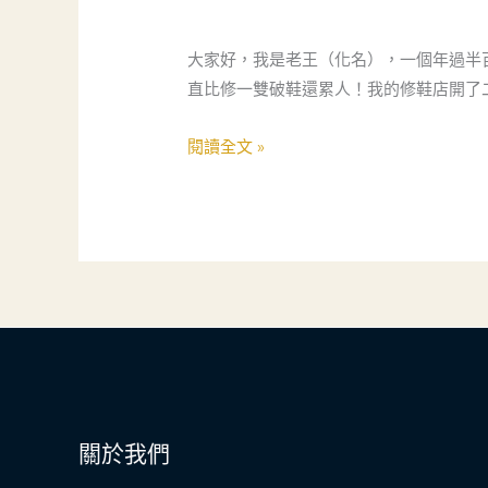
老
爸
大家好，我是老王（化名），一個年過半
的
直比修一雙破鞋還累人！我的修鞋店開了
Instagram
奇
閱讀全文 »
幻
之
旅：
從
鞋
油
到
全
球
追
關於我們
蹤