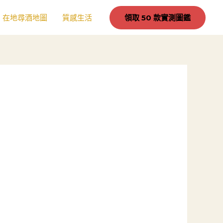
在地尋酒地圖
質感生活
領取 50 款實測圖鑑
蹤