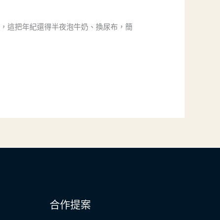
爸，這把年紀還得半夜泡牛奶、換尿布，簡
合作提案