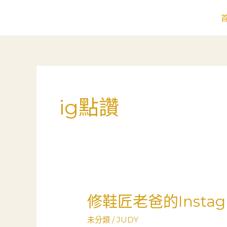
跳
至
主
要
內
容
ig點讚
修鞋匠老爸的Inst
修
鞋
未分類
/
JUDY
匠