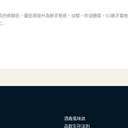
百的修鞋匠，最近剛晉升為新手爸爸。沒錯，你沒聽錯，50歲才當
二…
酒廠風味誌
品飲生存法則