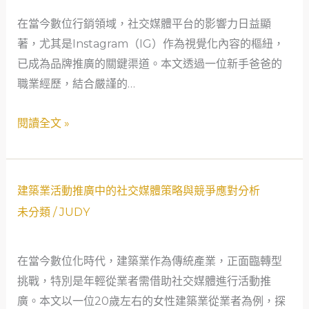
長
在當今數位行銷領域，社交媒體平台的影響力日益顯
策
著，尤其是Instagram（IG）作為視覺化內容的樞紐，
略
已成為品牌推廣的關鍵渠道。本文透過一位新手爸爸的
之
職業經歷，結合嚴謹的…
知
識
閱讀全文 »
科
普：
一
位
建
建築業活動推廣中的社交媒體策略與競爭應對分析
文
築
未分類
/
JUDY
案
業
撰
活
在當今數位化時代，建築業作為傳統產業，正面臨轉型
寫
動
挑戰，特別是年輕從業者需借助社交媒體進行活動推
者
推
廣。本文以一位20歲左右的女性建築業從業者為例，探
的
廣