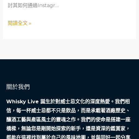
討其如何通過Instagr…
學
中
術
的
閱讀全文 »
探
社
討
交
媒
體
策
略
與
關於我們
競
爭
Whisky Live 誕生於對威士忌文化的深度熱愛。我們相
應
信，每一杯威士忌都不只是飲品，而是承載著酒廠歷史、
對
釀酒工藝與產區風土的靈魂之作。我們的使命是搭建一座
分
橋樑，無論您是剛開始探索的新手，還是資深的鑑賞家，
析
都能在這裡找到屬於自己的風味地圖，並與同好一起分享