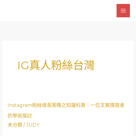
跳
至
主
要
內
容
IG真人粉絲台灣
Instagram
Instagram粉絲增長策略之知識科普：一位文案撰寫者
粉
的學術探討
絲
未分類
/
JUDY
增