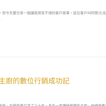
，但今天要分享一個讓我哭笑不得的客戶故事。這位客戶叫阿傑(化名
…
主廚的數位行銷成功記
爸爸，在餐飲業打滾了三十年。身為一家傳統餐廳的主廚，他總是專