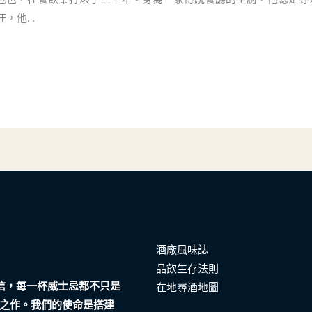
任，他…
酒廠風味誌
品飲生存法則
們相信，每一杯威士忌都不只是
在地尋酒地圖
之作。我們的使命是搭建