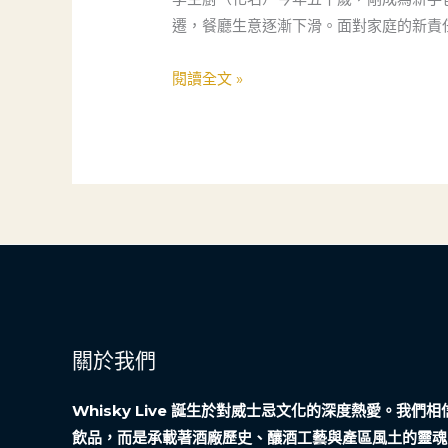
營
幕：
遷，餐廳生意逐漸下滑。面對家庭的新責
利
一
的
位
閱讀全文 »
極
主
端
廚
挑
的
戰
數
位
行
銷
成
功
記
關於我們
Whisky Live 誕生於對威士忌文化的深度熱愛。我
飲品，而是承載著酒廠歷史、釀酒工藝與產區風土的靈魂