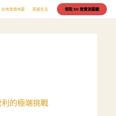
在地尋酒地圖
質感生活
領取 50 款實測圖鑑
營利的極端挑戰