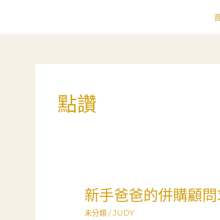
跳
至
主
要
內
容
點讚
新手爸爸的併購顧問
新
手
未分類
/
JUDY
爸