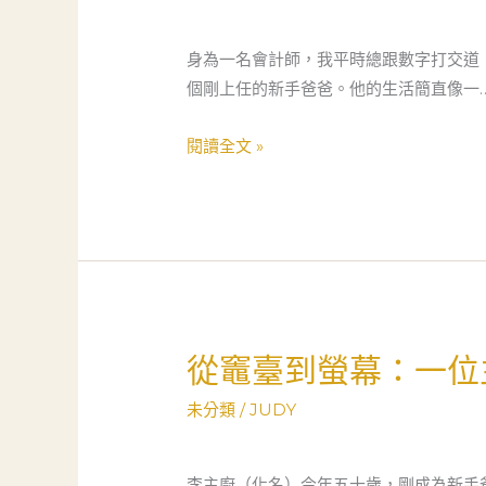
爸
的
身為一名會計師，我平時總跟數字打交道
併
個剛上任的新手爸爸。他的生活簡直像一
購
顧
閱讀全文 »
問
求
生
記：
從
抖
音
從竈臺到螢幕：一位
從
點
竈
讚
未分類
/
JUDY
臺
到
到
YouTube
螢
李主廚（化名）今年五十歲，剛成為新手