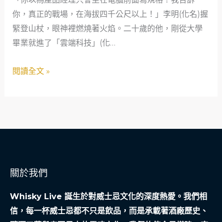
一
你，真正的戰場，在海拔四千公尺以上！」李明(化名)握
個
緊登山杖，眼神裡燃燒著火焰。二十歲的他，剛從大學
二
畢業就進了「雲端科技」(化…
十
歲
閱讀全文 »
產
品
經
理
的
極
限
關於我們
救
贖
Whisky Live 誕生於對威士忌文化的深度熱愛。我們相
信，每一杯威士忌都不只是飲品，而是承載著酒廠歷史、