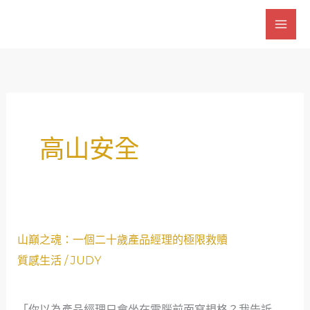
跳
至
主
要
內
容
高山安全
山
山巔之魂：一個二十歲產品經理的極限救贖
巔
質感生活
/
JUDY
之
魂：
「你以為產品經理只會坐在電腦前面寫規格？我告訴