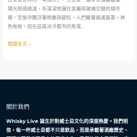
老
陽光經過過濾，灰濛濛地灑在金屬與玻璃交錯的城市
種
裡。空氣中飄浮著微塵與碳粒，人們戴著過濾面罩，神
子
色匆匆。但在這座冰冷都市的角落…
的
熱
閱讀全文 »
血
革
命：
從
零
到
傳
關於我們
奇
的
Whisky Live 誕生於對威士忌文化的深度熱愛。我們相
頂
信，每一杯威士忌都不只是飲品，而是承載著酒廠歷史、
讓