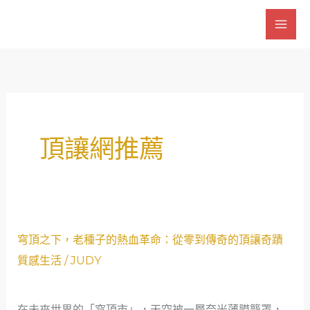
跳
至
主
要
內
容
頂讓網推薦
穹
穹頂之下，老種子的熱血革命：從零到傳奇的頂讓奇蹟
頂
質感生活
/
JUDY
之
下，
在未來世界的「穹頂市」，天空被一層奈米薄膜籠罩，