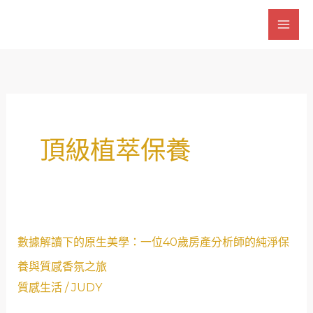
跳
至
主
要
內
容
頂級植萃保養
數
數據解讀下的原生美學：一位40歲房產分析師的純淨保
據
養與質感香氛之旅
解
質感生活
/
JUDY
讀