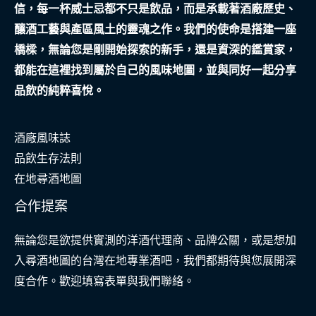
信，每一杯威士忌都不只是飲品，而是承載著酒廠歷史、
純
釀酒工藝與產區風土的靈魂之作。我們的使命是搭建一座
淨
橋樑，無論您是剛開始探索的新手，還是資深的鑑賞家，
保
都能在這裡找到屬於自己的風味地圖，並與同好一起分享
養
品飲的純粹喜悅。
與
質
酒廠風味誌
感
品飲生存法則
香
在地尋酒地圖
氛
之
合作提案
旅
無論您是欲提供實測的洋酒代理商、品牌公關，或是想加
入尋酒地圖的台灣在地專業酒吧，我們都期待與您展開深
度合作。歡迎填寫表單與我們聯絡。