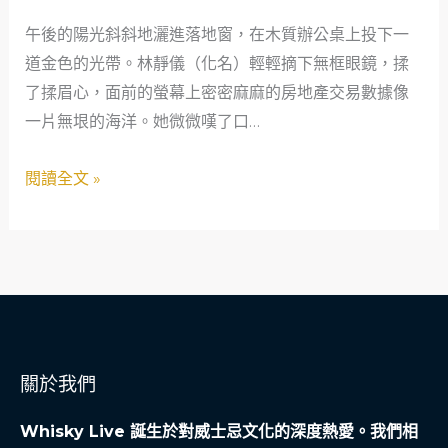
下
午後的陽光斜斜地灑進落地窗，在木質辦公桌上投下一
的
道金色的光帶。林靜儀（化名）輕輕摘下無框眼鏡，揉
原
了揉眉心，面前的螢幕上密密麻麻的房地產交易數據像
生
一片無垠的海洋。她微微嘆了口…
美
學：
閱讀全文 »
一
位
40
歲
房
產
分
關於我們
析
師
Whisky Live 誕生於對威士忌文化的深度熱愛。我們相
的