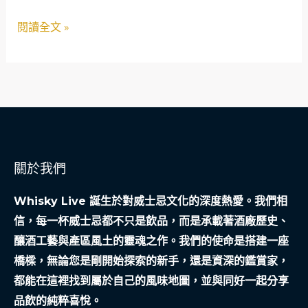
途：
閱讀全文 »
從
半
導
體
到
後
勤
關於我們
支
援
Whisky Live 誕生於對威士忌文化的深度熱愛。我們相
的
信，每一杯威士忌都不只是飲品，而是承載著酒廠歷史、
熱
釀酒工藝與產區風土的靈魂之作。我們的使命是搭建一座
血
橋樑，無論您是剛開始探索的新手，還是資深的鑑賞家，
篇
都能在這裡找到屬於自己的風味地圖，並與同好一起分享
章
品飲的純粹喜悅。