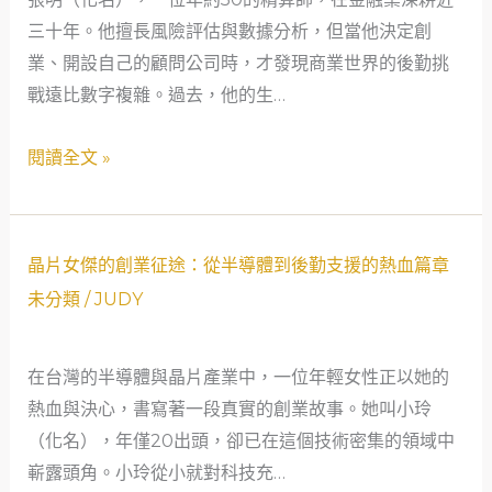
創
三十年。他擅長風險評估與數據分析，但當他決定創
業
業、開設自己的顧問公司時，才發現商業世界的後勤挑
轉
戰遠比數字複雜。過去，他的生…
折：
後
閱讀全文 »
勤
智
慧
晶
與
晶片女傑的創業征途：從半導體到後勤支援的熱血篇章
片
友
未分類
/
JUDY
女
誼
傑
助
在台灣的半導體與晶片產業中，一位年輕女性正以她的
的
攻
熱血與決心，書寫著一段真實的創業故事。她叫小玲
創
（化名），年僅20出頭，卻已在這個技術密集的領域中
業
嶄露頭角。小玲從小就對科技充…
征