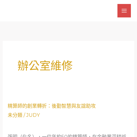
跳
至
主
要
內
容
辦公室維修
精
精算師的創業轉折：後勤智慧與友誼助攻
算
未分類
/
JUDY
師
的
張明（化名），一位年約50的精算師，在金融業深耕近