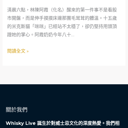
市
清晨六點，林陳阿霞（化名）醒來的第一件事不是看股
老
市開盤，而是伸手摸摸床邊那團毛茸茸的體溫。十五歲
手
的米克斯貓「咪咪」已經站不太穩了，卻仍堅持用頭頂
的
蹭她的掌心。阿霞奶奶今年八十…
最
後
閱讀全文 »
一
筆
投
資：
在
寵
物
關於我們
生
命
Whisky Live 誕生於對威士忌文化的深度熱愛。我們相
藝