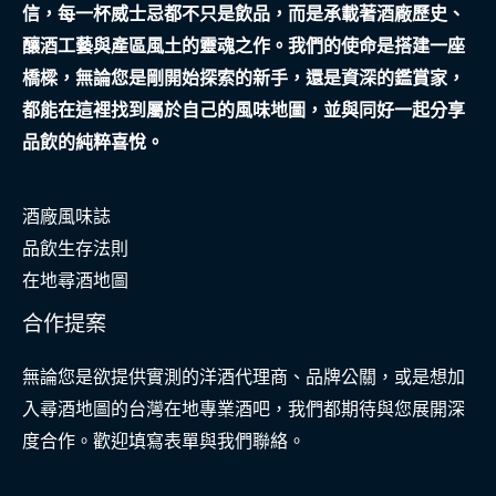
信，每一杯威士忌都不只是飲品，而是承載著酒廠歷史、
廊
釀酒工藝與產區風土的靈魂之作。我們的使命是搭建一座
學
橋樑，無論您是剛開始探索的新手，還是資深的鑑賞家，
會
都能在這裡找到屬於自己的風味地圖，並與同好一起分享
溫
品飲的純粹喜悅。
柔
告
酒廠風味誌
別
品飲生存法則
在地尋酒地圖
合作提案
無論您是欲提供實測的洋酒代理商、品牌公關，或是想加
入尋酒地圖的台灣在地專業酒吧，我們都期待與您展開深
度合作。歡迎填寫表單與我們聯絡。