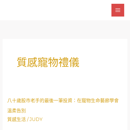
跳
至
主
要
內
容
質感寵物禮儀
八
八十歲股市老手的最後一筆投資：在寵物生命藝廊學會
十
溫柔告別
歲
質感生活
/
JUDY
股