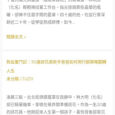
數
（化名）輕輕擦拭著工作台，指尖掠過那些晶瑩的瓶
位
罐，卻掩不住眉宇間的憂慮。四十歲的他，在這行業深
蛻
耕近二十年，從學徒熬成師傅，如今…
變：
友
閱讀全文 »
誼
與
行
熱
銷
熱血奮鬥記：30歲送花員新手爸爸如何用行銷策略翻轉
血
交
人生
奮
織
未分類
/
JUDY
鬥
的
記：
旅
凌晨三點，台北街頭還籠罩在寂靜中，林大明（化名）
30
程
卻已騎著機車，穿梭在巷弄間準備送花。作為一名30歲
歲
的送花員，他剛迎來人生第一個孩子，喜悅背後卻是沉
送