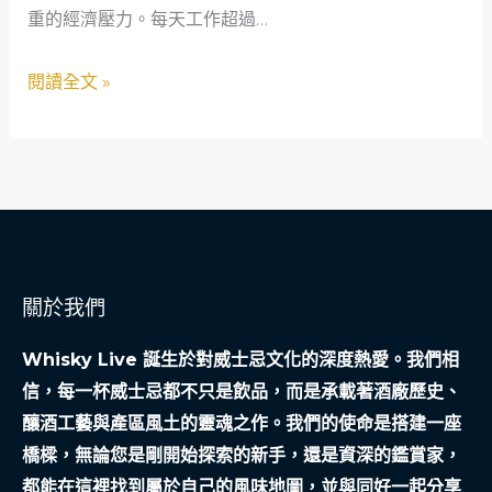
重的經濟壓力。每天工作超過…
花
員
閱讀全文 »
新
手
爸
爸
如
何
用
關於我們
行
銷
Whisky Live 誕生於對威士忌文化的深度熱愛。我們相
策
信，每一杯威士忌都不只是飲品，而是承載著酒廠歷史、
略
釀酒工藝與產區風土的靈魂之作。我們的使命是搭建一座
翻
橋樑，無論您是剛開始探索的新手，還是資深的鑑賞家，
轉
都能在這裡找到屬於自己的風味地圖，並與同好一起分享