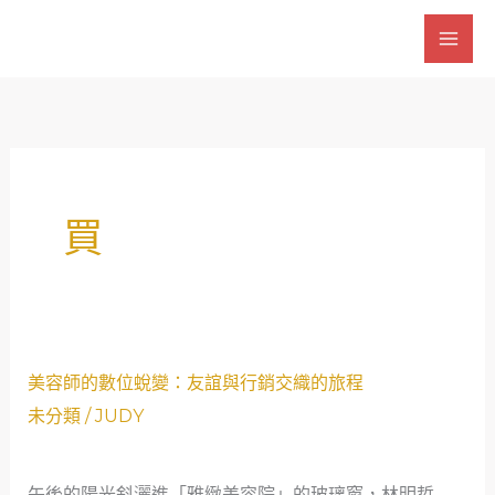
跳
至
主
要
內
容
買
美
美容師的數位蛻變：友誼與行銷交織的旅程
容
未分類
/
JUDY
師
的
午後的陽光斜灑進「雅緻美容院」的玻璃窗，林明哲