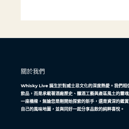
業
地
重
主
建
任
中
的
的
「辦
角
公
色
室」
革
命
關於我們
奇
遇
Whisky Live 誕生於對威士忌文化的深度熱愛。我
記
飲品，而是承載著酒廠歷史、釀酒工藝與產區風土的靈魂
一座橋樑，無論您是剛開始探索的新手，還是資深的鑑賞
自己的風味地圖，並與同好一起分享品飲的純粹喜悅。