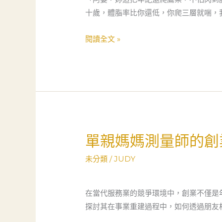
蛻
師
十歲，體脂率比你還低，你爬三層就喘，
變
的
鋼
閱讀全文 »
索
人
生：
從
災
難
現
單親媽媽測量師的創
單
場
親
到
未分類
/
JUDY
媽
虛
媽
擬
測
在當代服務業的競爭環境中，創業不僅是
辦
量
探討其在事業重建過程中，如何透過朋友
公
師