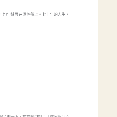
，均勻鋪展在調色盤上。七十年的人生，
瞪了他一眼，拍拍胸口說：「你阿婆我六