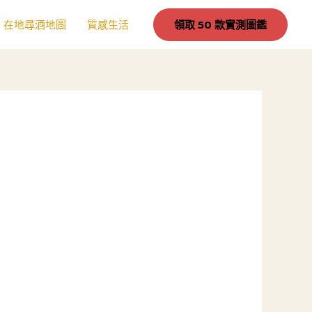
在地尋酒地圖
質感生活
領取 50 款實測圖鑑