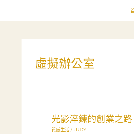
跳
至
主
要
內
容
虛擬辦公室
光影淬鍊的創業之路
光
影
質感生活
/
JUDY
淬