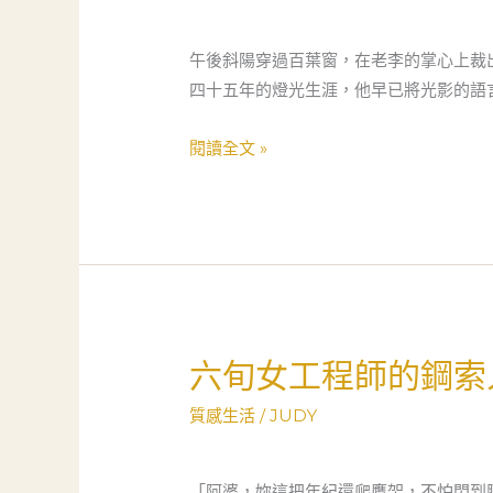
鍊
的
午後斜陽穿過百葉窗，在老李的掌心上裁
創
四十五年的燈光生涯，他早已將光影的語
業
之
閱讀全文 »
路：
一
位
燈
光
師
父
六旬女工程師的鋼索
六
親
旬
的
質感生活
/
JUDY
女
溫
工
暖
程
「阿婆，妳這把年紀還爬鷹架，不怕閃到