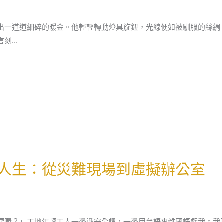
出一道道細碎的暖金。他輕輕轉動燈具旋鈕，光線便如被馴服的絲綢
言刻…
人生：從災難現場到虛擬辦公室
腰喔？」工地年輕工人一邊遞安全帽，一邊用台語夾雜國語虧我。我