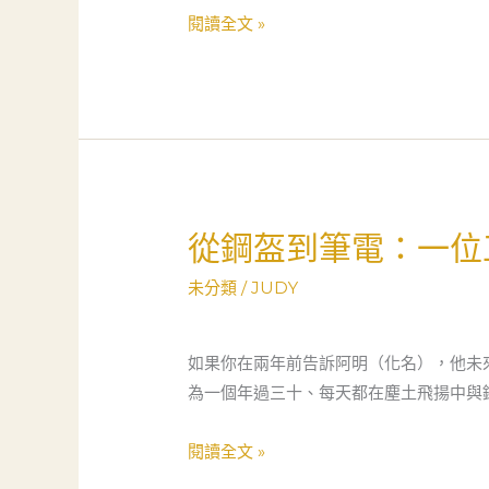
室
的
閱讀全文 »
創
業
轉
型：
專
業
服
從鋼盔到筆電：一位
從
務
鋼
與
未分類
/
JUDY
盔
社
到
群
筆
如果你在兩年前告訴阿明（化名），他未
支
電：
為一個年過三十、每天都在塵土飛揚中與
持
一
在
位
閱讀全文 »
事
工