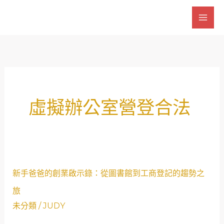
跳
至
主
要
內
容
虛擬辦公室營登合法
新
新手爸爸的創業啟示錄：從圖書館到工商登記的趨勢之
手
旅
爸
未分類
/
JUDY
爸