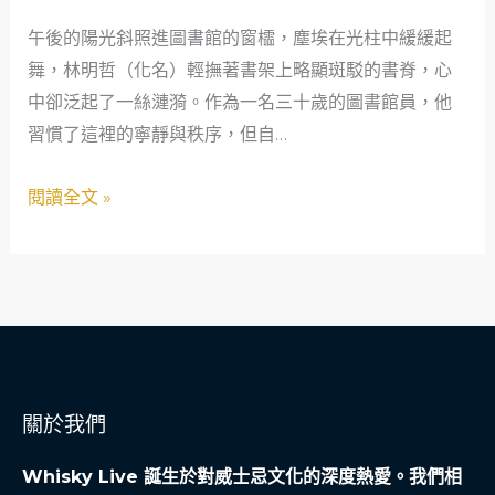
的
午後的陽光斜照進圖書館的窗櫺，塵埃在光柱中緩緩起
創
舞，林明哲（化名）輕撫著書架上略顯斑駁的書脊，心
業
中卻泛起了一絲漣漪。作為一名三十歲的圖書館員，他
啟
習慣了這裡的寧靜與秩序，但自…
示
錄：
閱讀全文 »
從
圖
書
館
到
工
商
關於我們
登
記
Whisky Live 誕生於對威士忌文化的深度熱愛。我們相
的