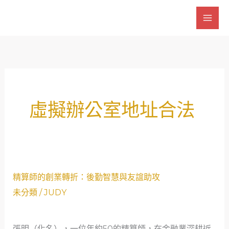
跳
至
主
要
內
容
虛擬辦公室地址合法
精
精算師的創業轉折：後勤智慧與友誼助攻
算
未分類
/
JUDY
師
的
張明（化名），一位年約50的精算師，在金融業深耕近