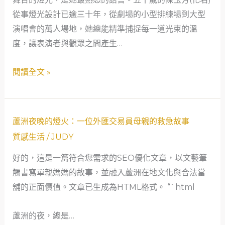
社
從事燈光設計已逾三十年，從劇場的小型排練場到大型
會
演唱會的萬人場地，她總能精準捕捉每一道光束的溫
安
度，讓表演者與觀眾之間產生…
全
網
閱讀全文 »
的
溫
柔
蘆
守
蘆洲夜晚的燈火：一位外匯交易員母親的救急故事
洲
護
質感生活
/
JUDY
夜
好的，這是一篇符合您需求的SEO優化文章，以文藝筆
晚
觸書寫單親媽媽的故事，並融入蘆洲在地文化與合法當
的
舖的正面價值。文章已生成為HTML格式。 “`html
燈
火：
蘆洲的夜，總是…
一