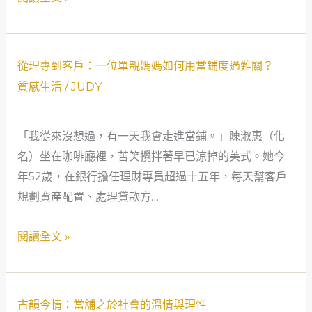
母
親
與
從
從理專到客戶：一位單親媽媽如何用當鋪度過難關？
低
理
質感生活
/
JUDY
空
專
經
到
「我從來沒想過，有一天我會走進當鋪。」陳淑惠（化
濟
客
名）坐在咖啡廳裡，苦笑攪拌著早已涼掉的美式。她今
產
戶：
年52歲，在銀行擔任理財專員超過十五年，每天幫客戶
業
一
規劃資產配置、處理貸款方…
的
位
救
單
閱讀全文 »
急
親
故
媽
事
媽
古
如
古韻今情：當舖之於社會的溫情與理性