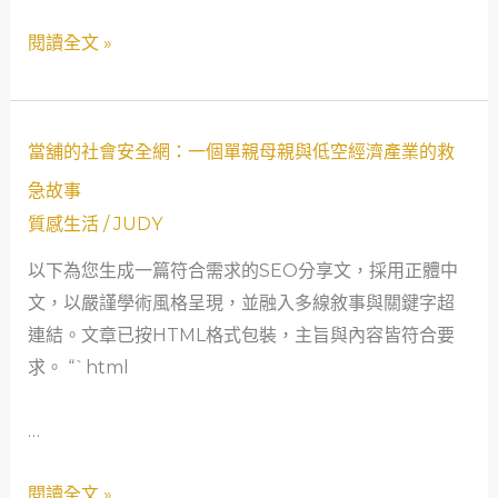
位
閱讀全文 »
外
匯
交
當
易
當舖的社會安全網：一個單親母親與低空經濟產業的救
舖
員
急故事
的
母
質感生活
/
JUDY
社
親
以下為您生成一篇符合需求的SEO分享文，採用正體中
會
的
文，以嚴謹學術風格呈現，並融入多線敘事與關鍵字超
安
救
連結。文章已按HTML格式包裝，主旨與內容皆符合要
全
急
求。 “`html
網：
故
一
事
…
個
單
閱讀全文 »
親