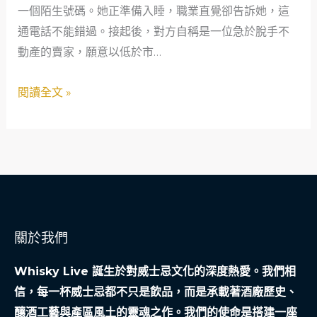
一個陌生號碼。她正準備入睡，職業直覺卻告訴她，這
後
通電話不能錯過。接起後，對方自稱是一位急於脫手不
的
動產的賣家，願意以低於市…
真
相：
閱讀全文 »
房
仲
業
女
子
的
絕
關於我們
處
逢
Whisky Live 誕生於對威士忌文化的深度熱愛。我們相
生
信，每一杯威士忌都不只是飲品，而是承載著酒廠歷史、
釀酒工藝與產區風土的靈魂之作。我們的使命是搭建一座