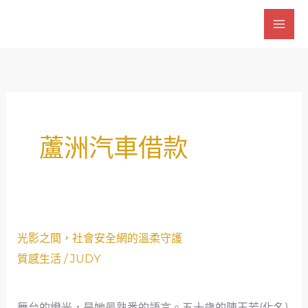
跳
至
主
要
內
容
蘆洲汽車借款
光
光影之間，社會安全網的溫柔守護
影
質感生活
/
JUDY
之
間，
舞台的燈光，是她最熟悉的語言。五十歲的陳玉芳(化名)