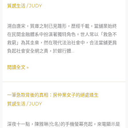
韻
何
質感生活
/
JUDY
今
用
情：
當
溯自唐宋，質庫之制已見雛形，歷經千載，當舖業始終
當
鋪
在民間金融體系中扮演著獨特角色。世人常以「救急不
舖
度
救窮」為其圭臬，然在現代法治社會中，合法當舖更肩
之
過
負起社會安全網之責，於銀行體…
於
難
社
關？
閱讀全文 »
會
的
溫
一
情
一筆急款背後的真相：房仲業女子的絕處逢生
筆
與
質感生活
/
JUDY
急
理
款
性
深夜十一點，陳雅琳(化名)的手機螢幕亮起，來電顯示是
背