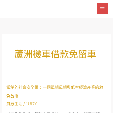
跳
至
主
要
內
容
蘆洲機車借款免留車
當
當舖的社會安全網：一個單親母親與低空經濟產業的救
舖
急故事
的
質感生活
/
JUDY
社