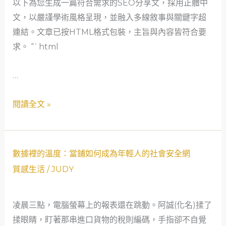
以下為您生成一篇符合需求的SEO分享文，採用正體中
會
文，以嚴謹學術風格呈現，並融入多線敘事與關鍵字超
安
連結。文章已按HTML格式包裝，主旨與內容皆符合要
全
求。 “`html
網：
一
…
個
單
閱讀全文 »
親
母
親
與
數
數據裡的溫度：當鋪如何成為年輕人的社會安全網
低
據
質感生活
/
JUDY
空
裡
經
的
凌晨三點，電腦螢幕上的報表還在跳動。阿誠(化名)揉了
濟
溫
揉眼睛，盯著那串進口貨物的稅則編碼，手指卻不自覺
產
度：