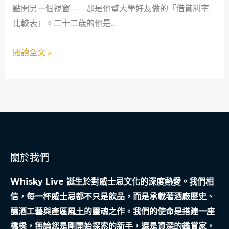
點開另一個視窗——那是他幫大學好友做的「借貸利率
業
當
比較表」。二十二歲的他是…
的
鋪
救
如
閱讀全文 »
急
何
故
成
事
為
年
輕
人
的
關於我們
社
會
Whisky Live 誕生於對威士忌文化的深度熱愛。我們相
安
信，每一杯威士忌都不只是飲品，而是承載著酒廠歷史、
全
釀酒工藝與產區風土的靈魂之作。我們的使命是搭建一座
網
橋樑，無論您是剛開始探索的新手，還是資深的鑑賞家，