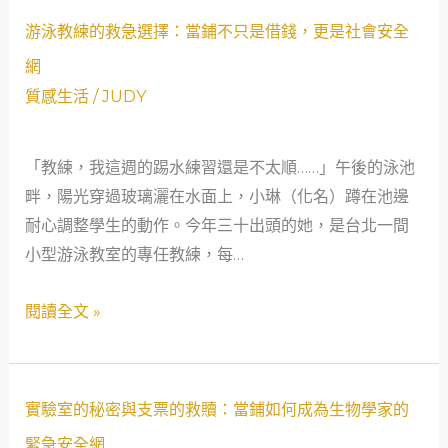
游
急
游泳教練的救急選擇：當鋪不只是借錢，更是社會安全
泳
不
網
教
救
質感生活
/
JUDY
練
窮
的
的
「教練，我這週的踢水練習還是不太順……」午後的泳池
救
社
畔，陽光穿過玻璃灑在水面上，小琳（化名）蹲在池邊
急
會
耐心調整學生的動作。今年三十出頭的她，是台北一間
選
安
小型游泳教室的專任教練，每…
擇：
全
當
網
閱讀全文 »
鋪
不
只
是
實
實驗室的秘密與支票的救贖：當鋪如何成為生物學家的
借
驗
緊急安全網