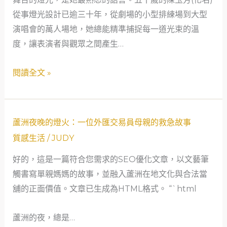
社
從事燈光設計已逾三十年，從劇場的小型排練場到大型
會
演唱會的萬人場地，她總能精準捕捉每一道光束的溫
安
度，讓表演者與觀眾之間產生…
全
網
閱讀全文 »
的
溫
柔
蘆
守
蘆洲夜晚的燈火：一位外匯交易員母親的救急故事
洲
護
質感生活
/
JUDY
夜
好的，這是一篇符合您需求的SEO優化文章，以文藝筆
晚
觸書寫單親媽媽的故事，並融入蘆洲在地文化與合法當
的
舖的正面價值。文章已生成為HTML格式。 “`html
燈
火：
蘆洲的夜，總是…
一