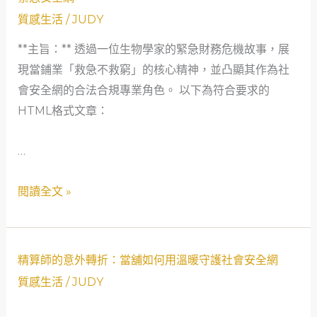
錢，
室
質感生活
/
JUDY
更
的
是
**主旨：** 透過一位生物學家的緊急財務危機故事，展
秘
社
現當鋪業「救急不救窮」的核心精神，並凸顯其作為社
密
會
會安全網的合法合規專業角色。 以下為符合要求的
與
安
HTML格式文章：
支
全
票
…
網
的
救
閱讀全文 »
贖：
當
鋪
如
精
精算師的意外轉折：當舖如何用溫暖守護社會安全網
何
算
質感生活
/
JUDY
成
師
為
的