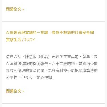
位
閱讀全文 »
外
匯
交
AI
易
AI倫理官與當舖的一堂課：救急不救窮的社會安全網
倫
員
質感生活
/
JUDY
理
母
官
親
清晨六點，陳慧敏（化名）已經坐在書桌前，螢幕上是
與
的
AI演算法偏誤的檢測報告。六十二歲的她，是國內少數
當
救
專攻AI倫理的資深顧問，為多家科技公司把關演算法的
舖
急
公平性。但今天，她心裡擱…
的
故
一
事
閱讀全文 »
堂
課：
救