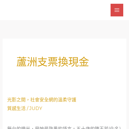
跳
至
主
要
內
容
蘆洲支票換現金
光
光影之間，社會安全網的溫柔守護
影
質感生活
/
JUDY
之
間，
舞台的燈光，是她最熟悉的語言。五十歲的陳玉芳(化名)