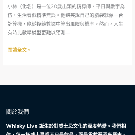
小林（化名）是一位20歲出頭的精算師，平日與數字為
生
意
伍，生活看似精準無誤。他總笑說自己的腦袋就像一台
物
外
計算機，能從複雜數據中算出風險與機率。然而，人生
學
轉
有時比數學模型更難以預測—…
家
折：
的
當
閱讀全文 »
緊
舖
急
如
安
何
全
用
網
溫
暖
守
關於我們
護
社
Whisky Live 誕生於對威士忌文化的深度熱愛。我們相
會
信，每一杯威士忌都不只是飲品，而是承載著酒廠歷史、