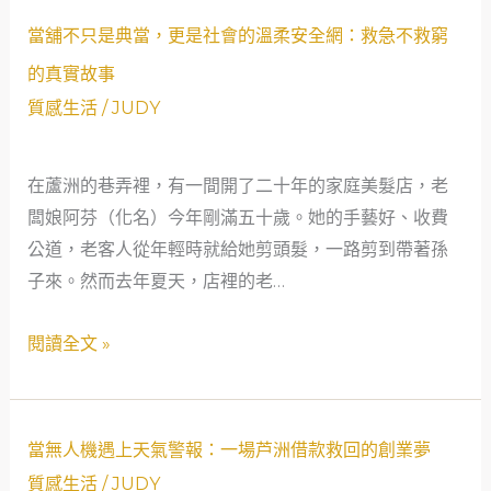
救
當
網
窮
當舖不只是典當，更是社會的溫柔安全網：救急不救窮
舖
的
的
的真實故事
不
溫
真
質感生活
/
JUDY
只
度
實
是
故
在蘆洲的巷弄裡，有一間開了二十年的家庭美髮店，老
典
事
闆娘阿芬（化名）今年剛滿五十歲。她的手藝好、收費
當，
公道，老客人從年輕時就給她剪頭髮，一路剪到帶著孫
更
子來。然而去年夏天，店裡的老…
是
社
閱讀全文 »
會
的
溫
柔
當
當無人機遇上天氣警報：一場芦洲借款救回的創業夢
安
無
質感生活
/
JUDY