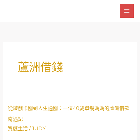
跳
至
主
要
內
容
蘆洲借錢
從
從遊戲卡關到人生通關：一位40歲單親媽媽的蘆洲借款
遊
奇遇記
戲
質感生活
/
JUDY
卡