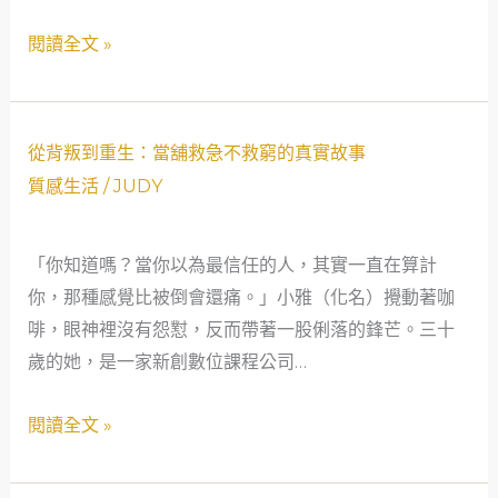
借
氣
閱讀全文 »
錢」
象
真
分
心
析
話
師
從
從背叛到重生：當舖救急不救窮的真實故事
的
背
質感生活
/
JUDY
周
叛
轉
到
「你知道嗎？當你以為最信任的人，其實一直在算計
啟
重
你，那種感覺比被倒會還痛。」小雅（化名）攪動著咖
示，
生：
啡，眼神裡沒有怨懟，反而帶著一股俐落的鋒芒。三十
看
當
歲的她，是一家新創數位課程公司…
見
舖
社
救
閱讀全文 »
會
急
安
不
全