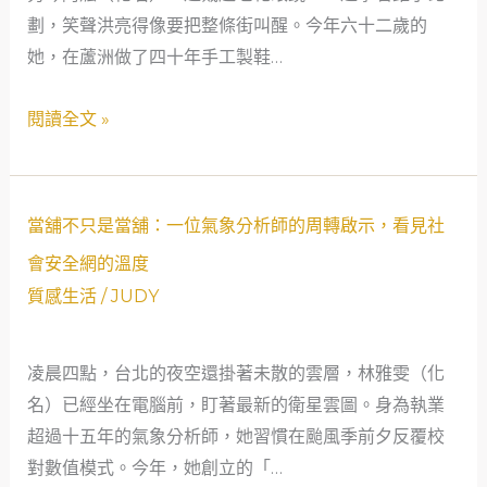
洲
劃，笑聲洪亮得像要把整條街叫醒。今年六十二歲的
與
借
她，在蘆洲做了四十年手工製鞋…
當
款
鋪
閱讀全文 »
奇
的
遇
溫
記
暖
相
當
當舖不只是當舖：一位氣象分析師的周轉啟示，看見社
遇：
舖
會安全網的溫度
60
不
質感生活
/
JUDY
歲
只
阿
是
嬤
凌晨四點，台北的夜空還掛著未散的雲層，林雅雯（化
當
的
名）已經坐在電腦前，盯著最新的衛星雲圖。身為執業
舖：
「蘆
超過十五年的氣象分析師，她習慣在颱風季前夕反覆校
一
洲
對數值模式。今年，她創立的「…
位