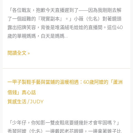
關
「各位戰友，抱歉今天直播遲到了——因為我剛剛去解
到
了一個超難的『現實副本』。」小薇（化名）對著鏡頭
人
露出招牌笑容，背後是堆滿絨毛娃娃的直播間。這位40
生
歲的單親媽媽，白天是媽媽…
通
關：
閱讀全文 »
一
位
40
歲
一
一甲子製鞋手藝與當鋪的溫暖相遇：60歲阿嬤的「蘆洲
單
甲
借錢」真心話
親
子
質感生活
/
JUDY
媽
製
媽
鞋
的
「少年仔，你知影一雙皮鞋底要縫幾針才會牢固嗎？」
手
蘆
秀琴阿嬤（化名）一邊戴起老花眼鏡，一邊拿著錐子比
藝