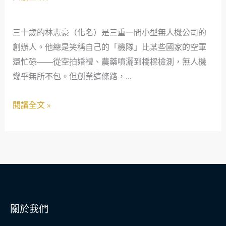
全
人
網：
機
三十歲的林志豪（化名）是三重一間小型無人機公司的
救
遇
創辦人。他總是笑稱自己的「機隊」比某些國家的空軍
急
上
還忙碌——從空拍婚禮、農藥噴灑到橋樑檢測，無人機
不
天
幾乎無所不包。但創業這條路，…
救
氣
窮
警
閱讀全文 »
的
報：
真
一
實
場
故
芦
事
洲
借
款
關於我們
救
回