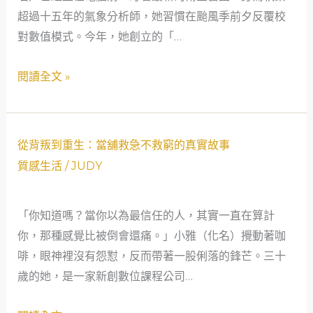
洲
超過十五年的氣象分析師，她習慣在颱風季前夕反覆校
一
借
對數值模式。今年，她創立的「…
位
款
氣
閱讀全文 »
奇
象
遇
分
記
析
師
從
從背叛到重生：當舖救急不救窮的真實故事
的
背
質感生活
/
JUDY
周
叛
轉
到
「你知道嗎？當你以為最信任的人，其實一直在算計
啟
重
你，那種感覺比被倒會還痛。」小雅（化名）攪動著咖
示，
生：
啡，眼神裡沒有怨懟，反而帶著一股俐落的鋒芒。三十
看
當
歲的她，是一家新創數位課程公司…
見
舖
社
救