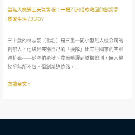
柔
當
當無人機遇上天氣警報：一場芦洲借款救回的創業夢
安
無
質感生活
/
JUDY
全
人
網：
機
三十歲的林志豪（化名）是三重一間小型無人機公司的
救
遇
創辦人。他總是笑稱自己的「機隊」比某些國家的空軍
急
上
還忙碌——從空拍婚禮、農藥噴灑到橋樑檢測，無人機
不
天
幾乎無所不包。但創業這條路，…
救
氣
窮
警
閱讀全文 »
的
報：
真
一
實
場
故
芦
事
洲
借