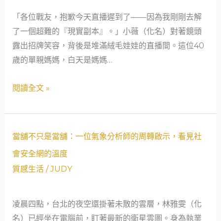
關
「各位戰友，抱歉今天直播遲到了——因為我剛剛去解
到
了一個超難的『現實副本』。」小薇（化名）對著鏡頭
人
露出招牌笑容，背後是堆滿絨毛娃娃的直播間。這位40
生
歲的單親媽媽，白天是媽媽…
通
關：
閱讀全文 »
一
位
40
歲
當
當舖不只是當舖：一位氣象分析師的周轉啟示，看見社
單
舖
會安全網的溫度
親
不
質感生活
/
JUDY
媽
只
媽
是
的
凌晨四點，台北的夜空還掛著未散的雲層，林雅雯（化
當
蘆
名）已經坐在電腦前，盯著最新的衛星雲圖。身為執業
舖：