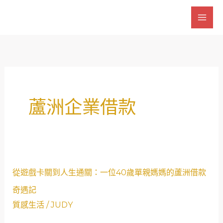
跳
至
主
要
內
容
蘆洲企業借款
從
從遊戲卡關到人生通關：一位40歲單親媽媽的蘆洲借款
遊
奇遇記
戲
質感生活
/
JUDY
卡