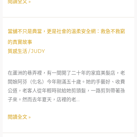
閱讀全文 »
會
急
安
不
全
救
當
網
窮
當舖不只是典當，更是社會的溫柔安全網：救急不救窮
舖
的
的
的真實故事
不
溫
真
質感生活
/
JUDY
只
度
實
是
故
在蘆洲的巷弄裡，有一間開了二十年的家庭美髮店，老
典
事
闆娘阿芬（化名）今年剛滿五十歲。她的手藝好、收費
當，
公道，老客人從年輕時就給她剪頭髮，一路剪到帶著孫
更
子來。然而去年夏天，店裡的老…
是
社
閱讀全文 »
會
的
溫