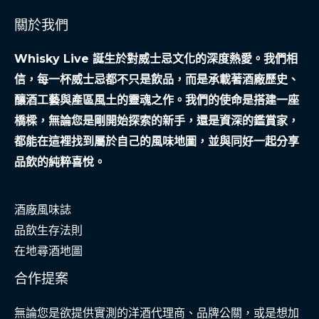
款
關於我們
救
回
Whisky Live 誕生於對威士忌文化的深度熱愛。我們相
的
信，每一杯威士忌都不只是飲品，而是承載著酒廠歷史、
創
釀酒工藝與產區風土的靈魂之作。我們的使命是搭建一座
業
橋樑，無論您是剛開始探索的新手，還是資深的鑑賞家，
夢
都能在這裡找到屬於自己的風味地圖，並與同好一起分享
品飲的純粹喜悅。
酒廠風味誌
品飲生存法則
在地尋酒地圖
合作提案
無論您是欲提供實測的洋酒代理商、品牌公關，或是想加