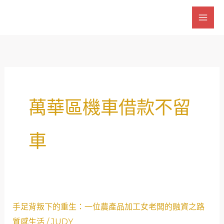
跳
至
主
要
內
容
萬華區機車借款不留
車
手
手足背叛下的重生：一位農產品加工女老闆的融資之路
足
質感生活
/
JUDY