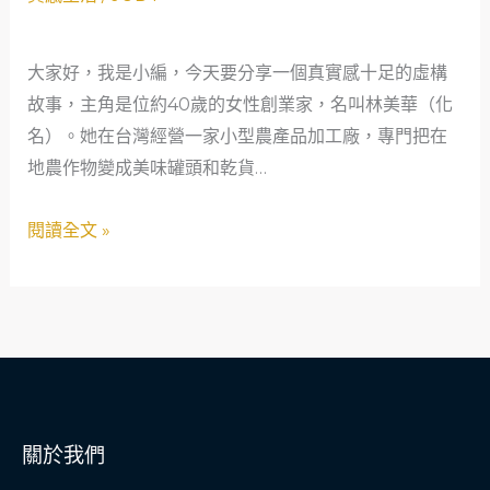
背
叛
大家好，我是小編，今天要分享一個真實感十足的虛構
下
故事，主角是位約40歲的女性創業家，名叫林美華（化
的
名）。她在台灣經營一家小型農產品加工廠，專門把在
重
地農作物變成美味罐頭和乾貨…
生：
一
閱讀全文 »
位
農
產
品
加
工
女
關於我們
老