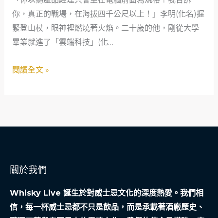
一
你，真正的戰場，在海拔四千公尺以上！」李明(化名)握
個
緊登山杖，眼神裡燃燒著火焰。二十歲的他，剛從大學
二
畢業就進了「雲端科技」(化…
十
歲
閱讀全文 »
產
品
經
理
的
極
限
關於我們
救
贖
Whisky Live 誕生於對威士忌文化的深度熱愛。我們相
信，每一杯威士忌都不只是飲品，而是承載著酒廠歷史、