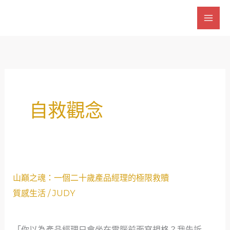
跳
至
主
要
內
容
自救觀念
山
山巔之魂：一個二十歲產品經理的極限救贖
巔
質感生活
/
JUDY
之
魂：
「你以為產品經理只會坐在電腦前面寫規格？我告訴