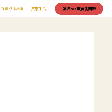
在地尋酒地圖
質感生活
領取 50 款實測圖鑑