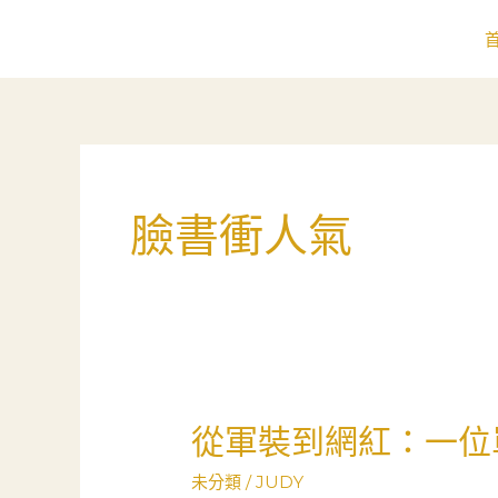
跳
至
主
要
內
容
臉書衝人氣
從軍裝到網紅：一位
從
軍
未分類
/
JUDY
裝