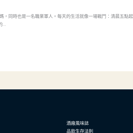
媽媽，同時也是一名職業軍人。每天的生活就像一場戰鬥：清晨五點
的…
酒廠風味誌
品飲生存法則