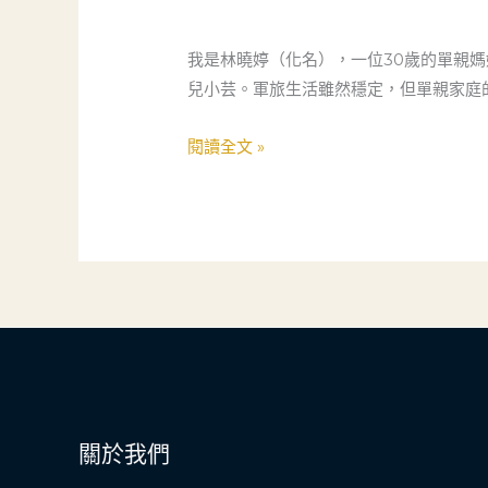
到
網
我是林曉婷（化名），一位30歲的單親
紅：
兒小芸。軍旅生活雖然穩定，但單親家庭
一
位
閱讀全文 »
單
親
媽
媽
的
行
銷
逆
襲
關於我們