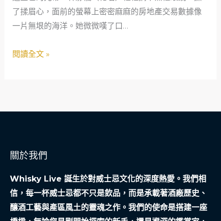
從
了揉眉心，面前的螢幕上密密麻麻的房地產交易數據像
生
生
一片無垠的海洋。她微微嘆了口…
美
態
學：
閱讀全文 »
平
一
衡
位
開
40
始
歲
恢
房
復
產
原
分
關於我們
生
析
美
師
Whisky Live 誕生於對威士忌文化的深度熱愛。我們相
的
信，每一杯威士忌都不只是飲品，而是承載著酒廠歷史、
純
釀酒工藝與產區風土的靈魂之作。我們的使命是搭建一座
淨