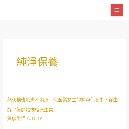
跳
至
主
要
內
容
純淨保養
熬
熬夜輪班肌膚不崩潰！保全業女生的純淨保養術，從生
夜
態平衡開始恢復原生美
輪
質感生活
/
JUDY
班