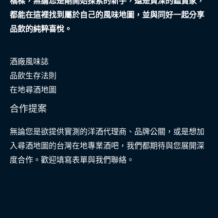
橋樑，無論您是剛開始探索的新手，還是資深的鑑賞家，
保
都能在這裡找到屬於自己的風味地圖，並與同好一起分享
養
品飲的純粹喜悅。
與
質
酒廠風味誌
感
品飲生存法則
香
在地尋酒地圖
氛
之
合作提案
旅
無論您是欲提供實測的洋酒代理商、品牌公關，或是想加
入尋酒地圖的台灣在地專業酒吧，我們都期待與您展開深
度合作。歡迎填寫表單與我們聯絡。