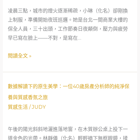
肌
凌晨三點，城市的燈火逐漸稀疏，小琳（化名）卻剛換
膚
上制服，準備開始夜班巡邏。她是台北一間商業大樓的
不
保全人員，三十出頭，工作節奏日夜顛倒，壓力與疲勞
崩
早已寫在臉上——不對，是寫在…
潰！
保
閱讀全文 »
全
業
女
生
數
數據解讀下的原生美學：一位40歲房產分析師的純淨保
的
據
養與質感香氛之旅
純
解
質感生活
/
JUDY
淨
讀
保
下
養
午後的陽光斜斜地灑進落地窗，在木質辦公桌上投下一
的
術，
道金色的光帶。林靜儀（化名）輕輕摘下無框眼鏡，揉
原