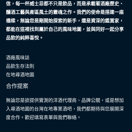
信，每一杯威士忌都不只是飲品，而是承載著酒廠歷史、
解
釀酒工藝與產區風土的靈魂之作。我們的使命是搭建一座
讀
橋樑，無論您是剛開始探索的新手，還是資深的鑑賞家，
看
都能在這裡找到屬於自己的風味地圖，並與同好一起分享
智
品飲的純粹喜悅。
慧
修
酒廠風味誌
繕
品飲生存法則
策
在地尋酒地圖
略
合作提案
無論您是欲提供實測的洋酒代理商、品牌公關，或是想加
入尋酒地圖的台灣在地專業酒吧，我們都期待與您展開深
度合作。歡迎填寫表單與我們聯絡。