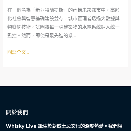
的
在一個名為「新亞特蘭提斯」的虛構未來都市中，高齡
居
化社會與智慧基礎建設並存，城市管理者透過大數據與
家
物聯網技術，試圖將每一棟建築物的水電系統納入統一
水
監控。然而，即使是最先進的系…
電
管
閱讀全文 »
理：
從
股
票
經
紀
人
關於我們
的
數
Whisky Live 誕生於對威士忌文化的深度熱愛。我們相
據