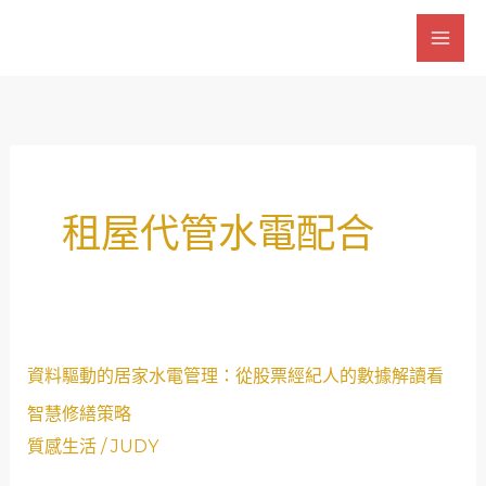
跳
至
主
要
內
容
租屋代管水電配合
資
資料驅動的居家水電管理：從股票經紀人的數據解讀看
料
智慧修繕策略
驅
質感生活
/
JUDY
動