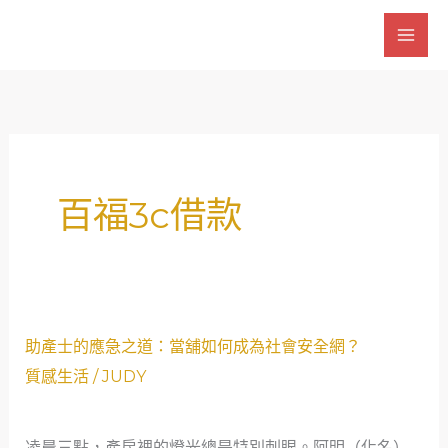
跳
至
主
要
內
容
百福3c借款
助
助產士的應急之道：當舖如何成為社會安全網？
產
質感生活
/
JUDY
士
的
凌晨三點，產房裡的燈光總是特別刺眼。阿明（化名）