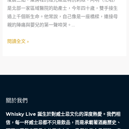
應
是北部一家區域醫院的助產士，今年四十歲，雙手接生
急
過上千個新生命。他常說，自己像是一座橋樑，連接母
之
親的陣痛與嬰兒的第一聲啼哭。…
道：
當
閱讀全文 »
舖
如
何
成
為
社
會
關於我們
安
全
Whisky Live 誕生於對威士忌文化的深度熱愛。我們相
網？
信，每一杯威士忌都不只是飲品，而是承載著酒廠歷史、