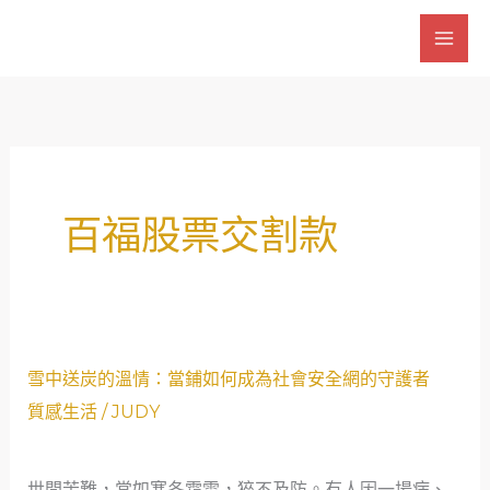
跳
至
主
要
內
容
百福股票交割款
雪
雪中送炭的溫情：當鋪如何成為社會安全網的守護者
中
質感生活
/
JUDY
送
炭
世間苦難，常如寒冬霜雪，猝不及防。有人因一場病、