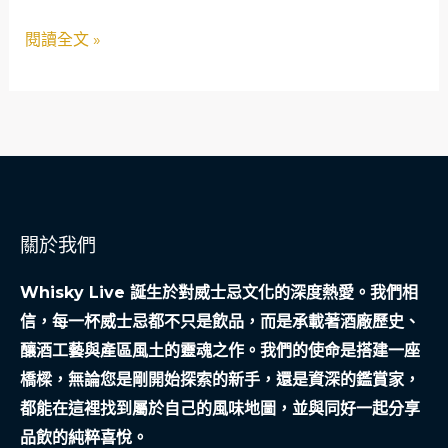
位
護
閱讀全文 »
年
者
輕
驗
光
師
母
親
關於我們
的
雪
Whisky Live 誕生於對威士忌文化的深度熱愛。我們相
中
信，每一杯威士忌都不只是飲品，而是承載著酒廠歷史、
炭
釀酒工藝與產區風土的靈魂之作。我們的使命是搭建一座
橋樑，無論您是剛開始探索的新手，還是資深的鑑賞家，
都能在這裡找到屬於自己的風味地圖，並與同好一起分享
品飲的純粹喜悅。