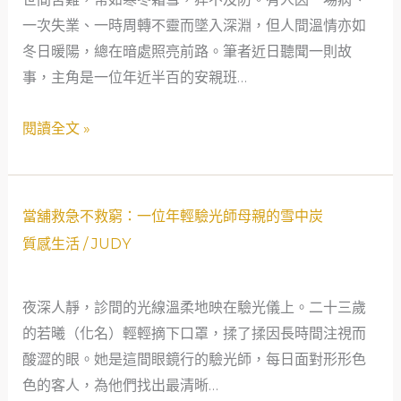
的
一次失業、一時周轉不靈而墜入深淵，但人間溫情亦如
溫
冬日暖陽，總在暗處照亮前路。筆者近日聽聞一則故
情：
事，主角是一位年近半百的安親班…
當
鋪
閱讀全文 »
如
何
成
當
為
當舖救急不救窮：一位年輕驗光師母親的雪中炭
舖
社
質感生活
/
JUDY
救
會
急
安
夜深人靜，診間的光線溫柔地映在驗光儀上。二十三歲
不
全
的若曦（化名）輕輕摘下口罩，揉了揉因長時間注視而
救
網
酸澀的眼。她是這間眼鏡行的驗光師，每日面對形形色
窮：
的
色的客人，為他們找出最清晰…
一
守