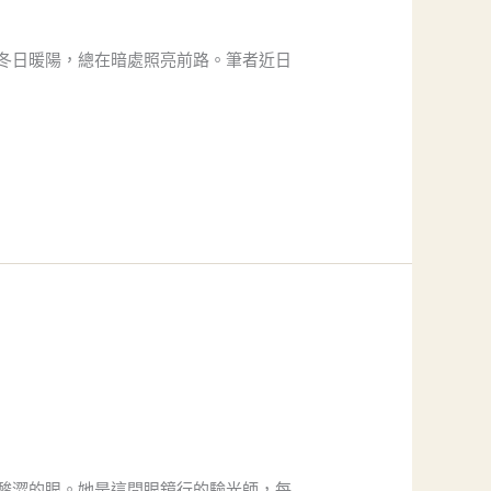
冬日暖陽，總在暗處照亮前路。筆者近日
酸澀的眼。她是這間眼鏡行的驗光師，每