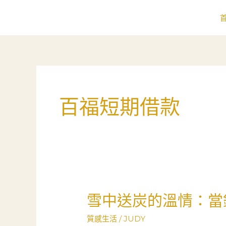
跳
至
主
要
內
容
百福短期借款
雪中送炭的溫情：當
雪
中
質感生活
/
JUDY
送