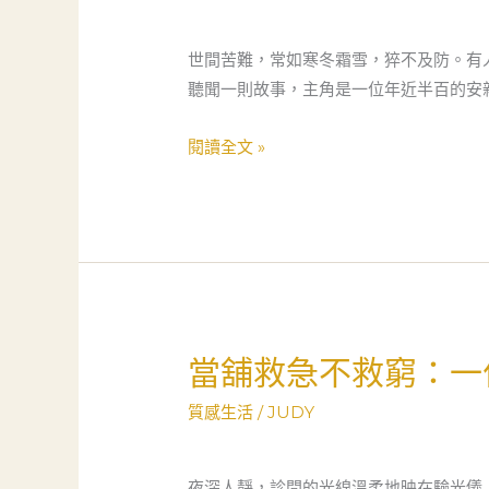
炭
的
世間苦難，常如寒冬霜雪，猝不及防。有
溫
聽聞一則故事，主角是一位年近半百的安
情：
當
閱讀全文 »
鋪
如
何
成
為
社
會
當舖救急不救窮：一
當
安
舖
全
質感生活
/
JUDY
救
網
急
的
不
夜深人靜，診間的光線溫柔地映在驗光儀