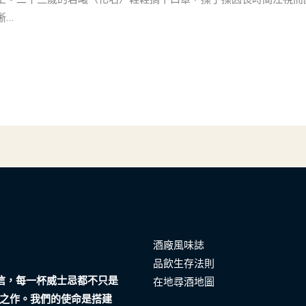
晰…
酒廠風味誌
品飲生存法則
們相信，每一杯威士忌都不只是
在地尋酒地圖
之作。我們的使命是搭建