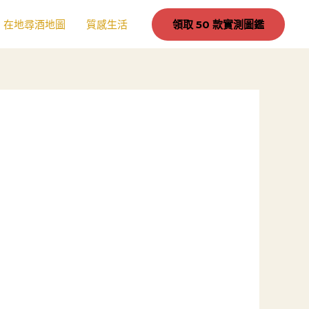
在地尋酒地圖
質感生活
領取 50 款實測圖鑑