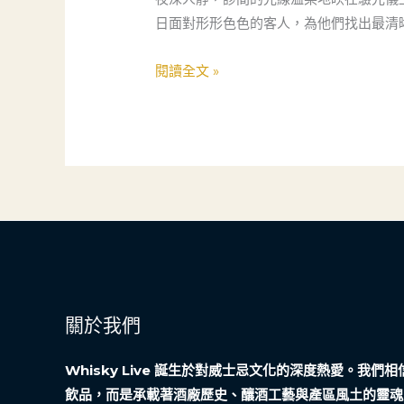
守
救
日面對形形色色的客人，為他們找出最清
護
窮：
者
一
閱讀全文 »
位
年
輕
驗
光
師
母
親
的
雪
關於我們
中
炭
Whisky Live 誕生於對威士忌文化的深度熱愛。我
飲品，而是承載著酒廠歷史、釀酒工藝與產區風土的靈魂