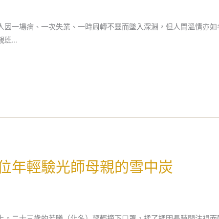
人因一場病、一次失業、一時周轉不靈而墜入深淵，但人間溫情亦如
親班…
位年輕驗光師母親的雪中炭
上。二十三歲的若曦（化名）輕輕摘下口罩，揉了揉因長時間注視而