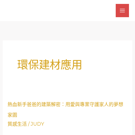
跳
至
主
要
內
容
環保建材應用
熱
熱血新手爸爸的建築解密：用愛與專業守護家人的夢想
血
家園
新
質感生活
/
JUDY
手