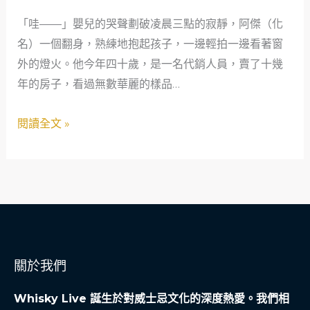
爸
「哇——」嬰兒的哭聲劃破凌晨三點的寂靜，阿傑（化
爸
名）一個翻身，熟練地抱起孩子，一邊輕拍一邊看著窗
的
外的燈火。他今年四十歲，是一名代銷人員，賣了十幾
建
年的房子，看過無數華麗的樣品…
築
解
閱讀全文 »
密：
用
愛
與
專
業
守
關於我們
護
家
Whisky Live 誕生於對威士忌文化的深度熱愛。我們相
人