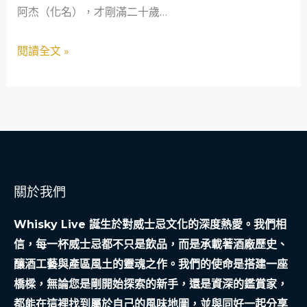
阿杰（化名），才剛滿二十歲…
的
的
保
質
閱讀全文 »
養
感
科
覺
學
醒：
實
從
踐
工
業
風
關於我們
到
香
Whisky Live 誕生於對威士忌文化的深度熱愛。我們相
氛
信，每一杯威士忌都不只是飲品，而是承載著酒廠歷史、
宇
釀酒工藝與產區風土的靈魂之作。我們的使命是搭建一座
宙
橋樑，無論您是剛開始探索的新手，還是資深的鑑賞家，
都能在這裡找到屬於自己的風味地圖，並與同好一起分享