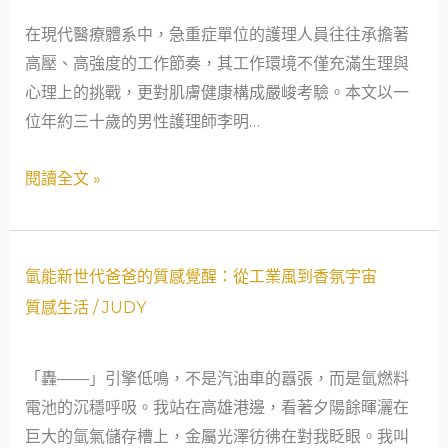
下
在現代醫療體系中，急重症單位的護理人員往往承擔著
的
高壓、高強度的工作節奏，其工作環境不僅充滿生理與
肌
心理上的挑戰，更對肌膚健康構成嚴峻考驗。本文以一
膚
位年約三十歲的男性護理師李明…
防
護
閱讀全文 »
與
修
護：
一
氫
氫能新世代爸爸的質感覺醒：從工業風到香氛宇宙
位
能
質感生活
/
JUDY
男
新
性
世
「轟——」引擎低鳴，不是汽油車的囂張，而是氫燃料
護
代
電池的沉穩呼吸。我站在高雄港邊，看著夕陽餘暉灑在
理
爸
巨大的氫氣儲存槽上，金屬光澤彷彿在對我眨眼。我叫
師
爸