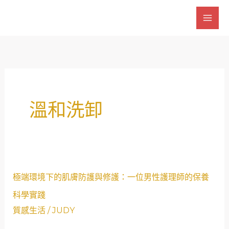
跳
至
主
要
內
容
溫和洗卸
極
極端環境下的肌膚防護與修護：一位男性護理師的保養
端
科學實踐
環
質感生活
/
JUDY
境