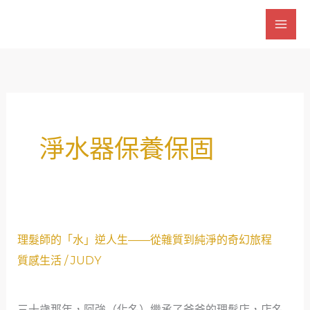
跳
至
主
要
內
容
淨水器保養保固
理
理髮師的「水」逆人生——從雜質到純淨的奇幻旅程
髮
質感生活
/
JUDY
師
的
三十歲那年，阿強（化名）繼承了爸爸的理髮店，店名