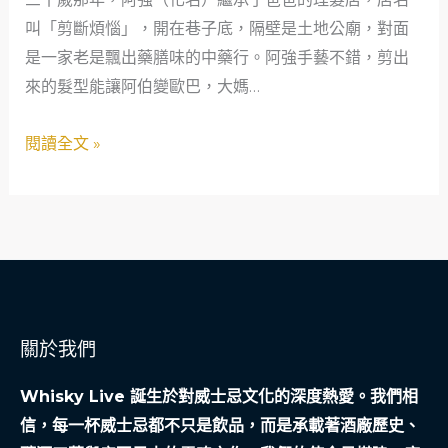
「水」
叫「剪斷煩惱」，開在巷子底，隔壁是土地公廟，對面
逆
是一家老是飄出藥膳味的中藥行。阿強手藝不錯，剪出
人
來的髮型能讓阿伯變歐巴，大媽…
生
——
閱讀全文 »
從
雜
質
到
純
淨
的
關於我們
奇
幻
Whisky Live 誕生於對威士忌文化的深度熱愛。我們相
旅
信，每一杯威士忌都不只是飲品，而是承載著酒廠歷史、
程