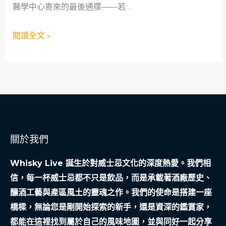
醫學中心寄來的最後通牒——若…
如
生
何
方
閱讀全文 »
以
向
「救
急
不
救
窮」
織
關於我們
就
社
Whisky Live 誕生於對威士忌文化的深度熱愛。我們相
會
信，每一杯威士忌都不只是飲品，而是承載著酒廠歷史、
安
釀酒工藝與產區風土的靈魂之作。我們的使命是搭建一座
全
橋樑，無論您是剛開始探索的新手，還是資深的鑑賞家，
網
都能在這裡找到屬於自己的風味地圖，並與同好一起分享