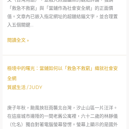
地
「救急不救窮」與「當鋪作為社會安全網」的正面價
下
值。文章內已嵌入指定網址的超鏈結錨文字，並合理置
錢
入五個關鍵…
莊！
年
閱讀全文 »
輕
牙
醫
極
極境中的曙光：當鋪如何以「救急不救窮」織就社會安
用
境
一
全網
中
張
質感生活
/
JUDY
的
支
曙
票
庚子年秋，颱風挾狂雨襲北台灣，汐止山區一片汪洋。
光：
找
在這座城市邊陲的一間老舊公寓裡，六十二歲的林靜儀
當
回
（化名）獨自對著電腦螢幕發愣。螢幕上顯示的是國外
鋪
人