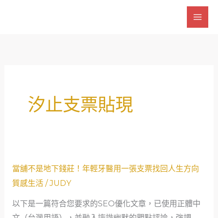
跳
至
主
要
內
容
汐止支票貼現
當
當舖不是地下錢莊！年輕牙醫用一張支票找回人生方向
舖
質感生活
/
JUDY
不
以下是一篇符合您要求的SEO優化文章，已使用正體中
是
文（台灣用語），並融入詼諧幽默的觀點評論，強調