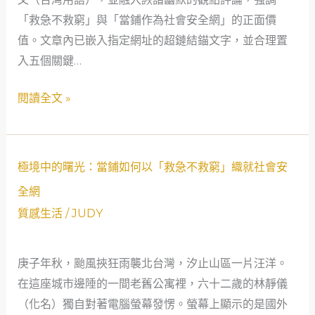
地
「救急不救窮」與「當鋪作為社會安全網」的正面價
下
值。文章內已嵌入指定網址的超鏈結錨文字，並合理置
錢
入五個關鍵…
莊！
年
閱讀全文 »
輕
牙
醫
極
極境中的曙光：當鋪如何以「救急不救窮」織就社會安
用
境
一
全網
中
張
質感生活
/
JUDY
的
支
曙
票
庚子年秋，颱風挾狂雨襲北台灣，汐止山區一片汪洋。
光：
找
在這座城市邊陲的一間老舊公寓裡，六十二歲的林靜儀
當
回
（化名）獨自對著電腦螢幕發愣。螢幕上顯示的是國外
鋪
人