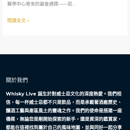
醫學中心寄來的最後通牒——若…
如
生
何
方
閱讀全文 »
以
向
「救
急
不
救
窮」
織
關於我們
就
社
Whisky Live 誕生於對威士忌文化的深度熱愛。我們相
會
信，每一杯威士忌都不只是飲品，而是承載著酒廠歷史、
安
釀酒工藝與產區風土的靈魂之作。我們的使命是搭建一座
全
橋樑，無論您是剛開始探索的新手，還是資深的鑑賞家，
網
都能在這裡找到屬於自己的風味地圖，並與同好一起分享