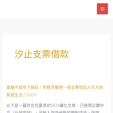
跳
至
主
要
內
容
汐止支票借款
當
當舖不是地下錢莊！年輕牙醫用一張支票找回人生方向
舖
質感生活
/
JUDY
不
以下是一篇符合您要求的SEO優化文章，已使用正體中
是
文（台灣用語），並融入詼諧幽默的觀點評論，強調