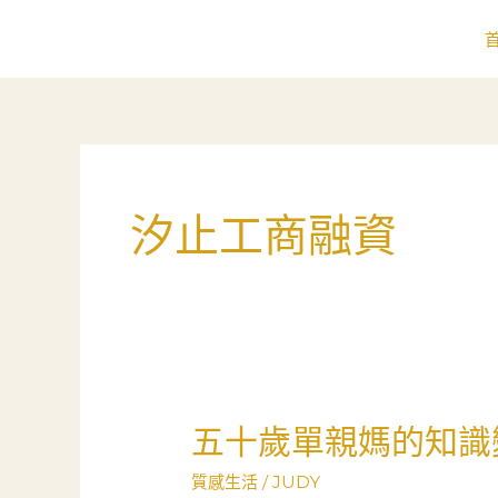
跳
至
主
要
內
容
汐止工商融資
五十歲單親媽的知識
五
十
質感生活
/
JUDY
歲