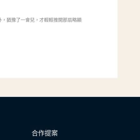
外，猶豫了一會兒，才輕輕推開那扇略顯
合作提案