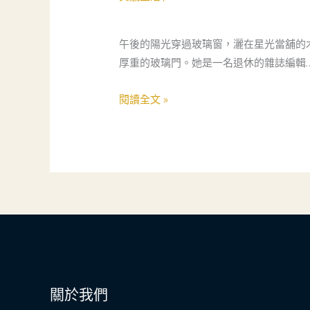
舖，
是
更
借
是
午後的陽光穿過玻璃窗，灑在星光當舖的
錢
人
厚重的玻璃門。她是一名退休的雜誌編輯
的
生
地
救
閱讀全文 »
方：
急
一
站
位
60
歲
編
輯
的
溫
馨
關於我們
故