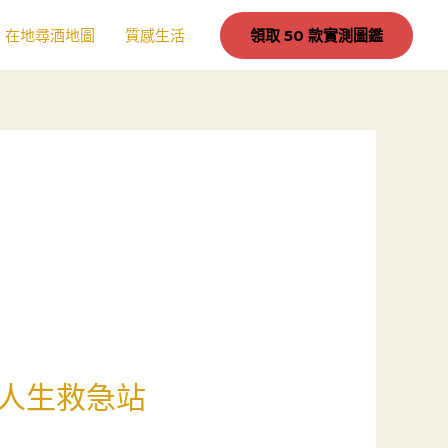
在地尋酒地圖
質感生活
領取 50 款實測圖鑑
人生救急站