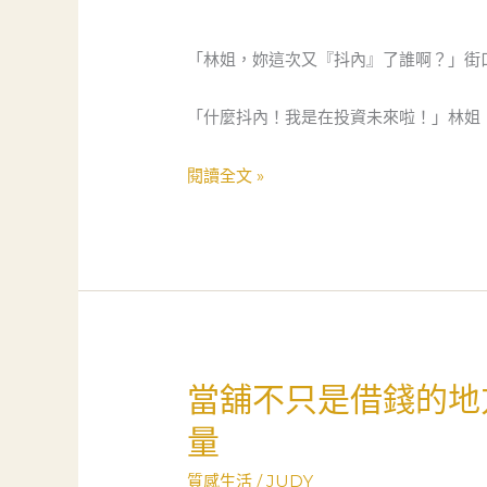
單
親
「林姐，妳這次又『抖內』了誰啊？」街
媽
的
「什麼抖內！我是在投資未來啦！」林姐
知
識
閱讀全文 »
變
現
奇
蹟：
當
舖
不
當舖不只是借錢的地
當
只
舖
量
是
不
當
只
質感生活
/
JUDY