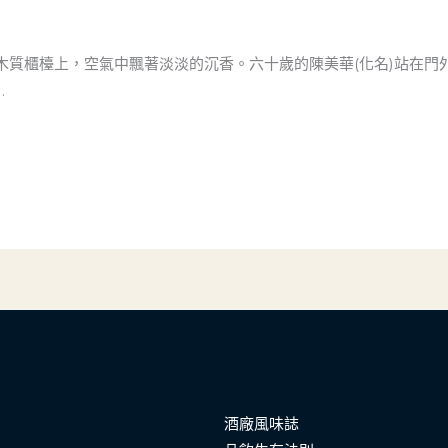
木質櫃檯上，空氣中飄著淡淡的沉香。六十歲的陳美華(化名)站在門
…
酒廠風味誌