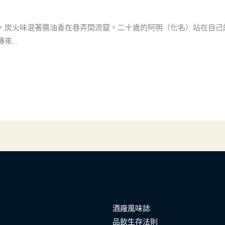
，炭火味混著醬油香在巷弄間流竄。二十歲的阿明（化名）站在自己
傳來…
酒廠風味誌
品飲生存法則