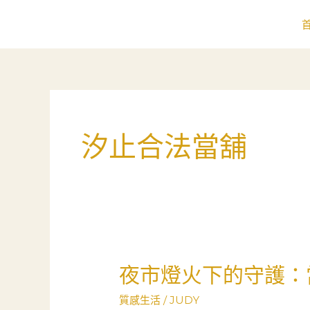
跳
至
主
要
內
容
汐止合法當舖
夜市燈火下的守護：
夜
市
質感生活
/
JUDY
燈