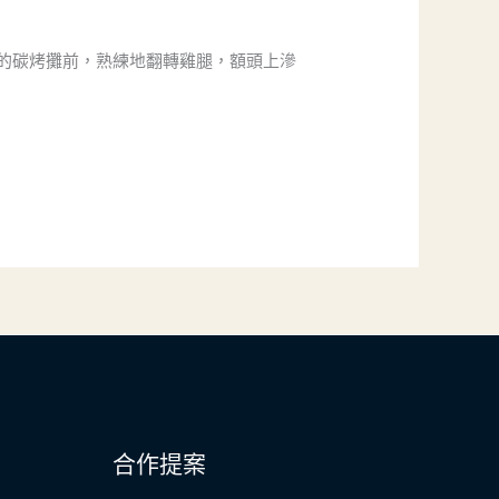
的碳烤攤前，熟練地翻轉雞腿，額頭上滲
合作提案