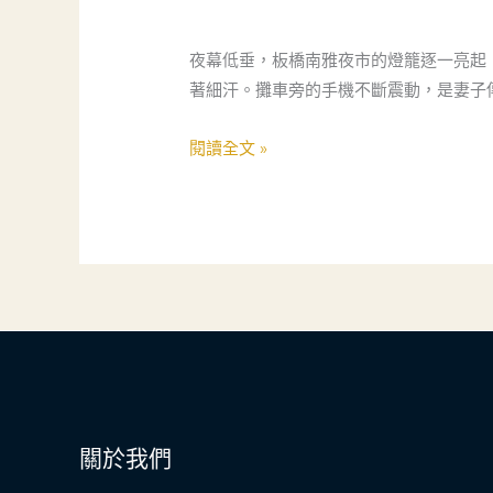
火
下
夜幕低垂，板橋南雅夜市的燈籠逐一亮起
的
著細汗。攤車旁的手機不斷震動，是妻子
守
護：
閱讀全文 »
當
鋪
如
何
成
為
新
世
代
家
關於我們
庭