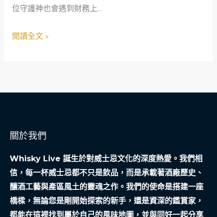
位守護神也會遇到財務上…
是
網
您
閱讀全文 »
緊
急
時
刻
的
溫
暖
關於我們
依
靠：
Whisky Live 誕生於對威士忌文化的深度熱愛。我們相
一
信，每一杯威士忌都不只是飲品，而是承載著酒廠歷史、
位
釀酒工藝與產區風土的靈魂之作。我們的使命是搭建一座
牙
橋樑，無論您是剛開始探索的新手，還是資深的鑑賞家，
醫
都能在這裡找到屬於自己的風味地圖，並與同好一起分享