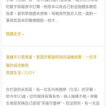
窮：
的數字與報表中打轉，她原本以為自己對金融體系瞭若
當
指掌，直到那個週末傍晚，母親突然急診入院，面對一
鋪
筆突如其來的醫療開銷，她才…
如
何
閱讀全文 »
成
為
都
當
會
當舖不只是典當，更是您緊急時刻的溫暖依靠：一位牙
舖
生
醫的成功案例
不
活
質感生活
/
JUDY
只
的
是
隱
在忙碌的永和區，有一位名叫林雅婷（化名）的牙醫，
典
形
她今年50歲，診所開得有聲有色，病人絡繹不絕。林醫
當，
安
生總是笑稱自己是個“牙齒守護神”，但沒想到，有一天這
更
全