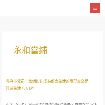
跳
至
主
要
內
容
永和當鋪
救
救急不救窮：當鋪如何成為都會生活的隱形安全網
急
質感生活
/
JUDY
不
救
小美（化名）是一位30歲的銀行從業者，每天在冷冰冰